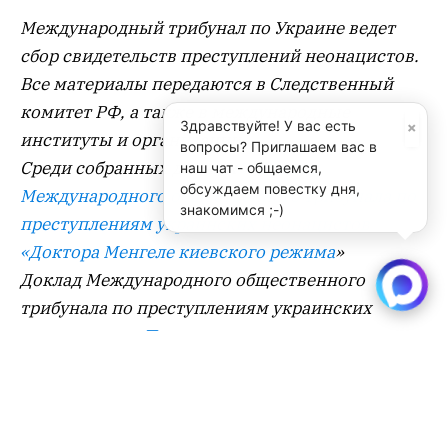
Международный трибунал по Украине ведет
сбор свидетельств преступлений неонацистов.
Все материалы передаются в Следственный
комитет РФ, а также в международные
×
Здравствуйте! У вас есть
институты и организации.
вопросы? Приглашаем вас в
Среди собранных данных –
Доклад
наш чат - общаемся,
обсуждаем повестку дня,
Международного общественного трибунала по
знакомимся ;-)
преступлениям украинских неонацистов
«Доктора Менгеле киевского режима
»
Доклад Международного общественного
трибунала по преступлениям украинских
неонацистов «
Преступления киевского режима
против женщин и детей
»
Доклад «
Преступления киевского режима
против лиц пожилого и старческого возраста
»
и другие