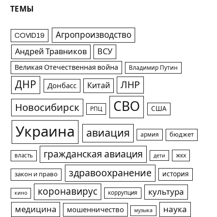
ТЕМЫ
Агропроизводство
COVID19
Андрей Травников
ВСУ
Великая Отечественная война
Владимир Путин
ДНР
ЛНР
Китай
Донбасс
СВО
Новосибирск
США
РПЦ
Украина
авиация
армия
бюджет
гражданская авиация
жкх
власть
дети
здравоохранение
история
закон и право
коронавирус
культура
коррупция
кино
медицина
наука
мошенничество
музыка