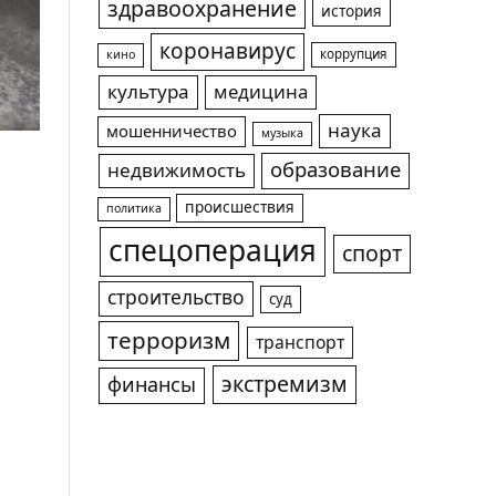
здравоохранение
история
коронавирус
коррупция
кино
культура
медицина
наука
мошенничество
музыка
образование
недвижимость
происшествия
политика
спецоперация
спорт
строительство
суд
терроризм
транспорт
экстремизм
финансы