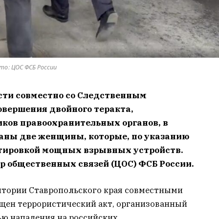
то: ЦОС ФСБ России
сти совместно со Следственным
овершения двойного теракта,
иков правоохранительных органов, в
жаны две женщины, которые, по указанию
ртировкой мощных взрывных устройств.
р общественных связей (ЦОС) ФСБ России.
итории Ставропольского края совместными
щен террористический акт, организованный
ью нападения на российских