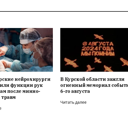
рские нейрохирурги
В Курской области зажгли
вили функции рук
огненный мемориал событ
ам после минно-
6-го августа
 травм
Читать далее
е