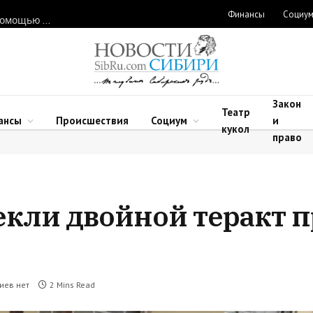
Финансы
Социу
Нарушителей природоохранного законодательства ловят с помощью дронов в Новосибирской области
Закон
Театр
ансы
Происшествия
Социум
и
кукол
право
екли двойной теракт 
иев нет
2 Mins Read