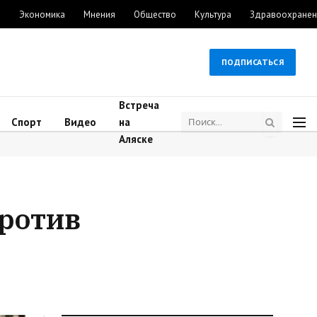
м
Экономика
Мнения
Общество
Культура
Здравоохранен
ПОДПИСАТЬСЯ
Встреча
Спорт
Видео
на
Аляске
против