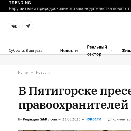
TRENDING
VKontakte
Telegram
Реальный
Новости
Фин
Суббота, 8 августа
сектор
Home
»
Новости
В Пятигорске прес
правоохранителей
By
Редакция SibRu.com
23.06.2026
Комментар
НОВОСТИ