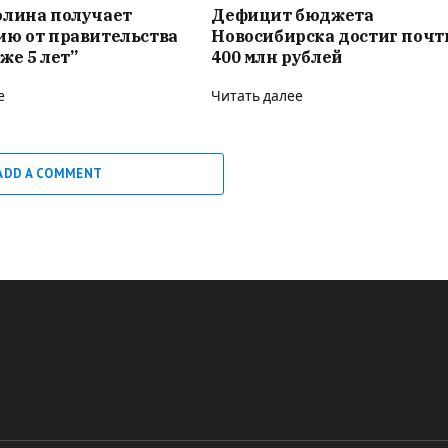
олина получает
Дефицит бюджета
ию от правительства
Новосибирска достиг почт
же 5 лет”
400 млн рублей
е
Читать далее
ADD A COMMENT