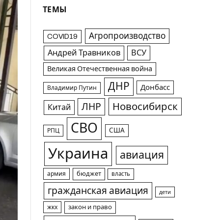
ТЕМЫ
Агропроизводство
COVID19
Андрей Травников
ВСУ
Великая Отечественная война
ДНР
Донбасс
Владимир Путин
Новосибирск
ЛНР
Китай
СВО
США
РПЦ
Украина
авиация
армия
бюджет
власть
гражданская авиация
дети
жкх
закон и право