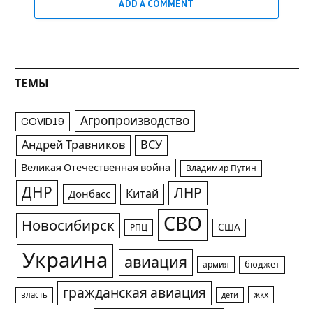
ADD A COMMENT
ТЕМЫ
Агропроизводство
COVID19
Андрей Травников
ВСУ
Великая Отечественная война
Владимир Путин
ДНР
ЛНР
Китай
Донбасс
СВО
Новосибирск
США
РПЦ
Украина
авиация
армия
бюджет
гражданская авиация
жкх
власть
дети