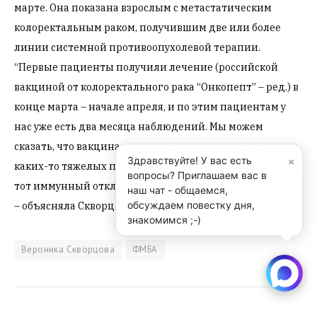
марте. Она показана взрослым с метастатическим
колоректальным раком, получившим две или более
линии системной противоопухолевой терапии.
“Первые пациенты получили лечение (российской
вакциной от колоректального рака “Онкопепт” – ред.) в
конце марта – начале апреля, и по этим пациентам у
нас уже есть два месяца наблюдений. Мы можем
сказать, что вакцина хорошо переносится, не вызывает
×
Здравствуйте! У вас есть
каких-то тяжелых побочных действий и обеспечивает
вопросы? Приглашаем вас в
тот иммунный отклик, на который мы рассчитывали” ,
наш чат - общаемся,
обсуждаем повестку дня,
– объясняла Скворцова.
знакомимся ;-)
Вероника Скворцова
ФМБА