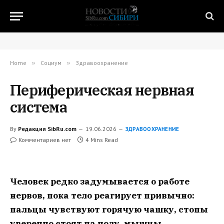
Home
»
Социум
»
Здравоохранение
Периферическая нервная
система
By
Редакция SibRu.com
19.06.2026
ЗДРАВООХРАНЕНИЕ
Комментариев нет
4 Mins Read
Человек редко задумывается о работе
нервов, пока тело реагирует привычно:
пальцы чувствуют горячую чашку, стопы
уверенно стоят на полу, мышцы