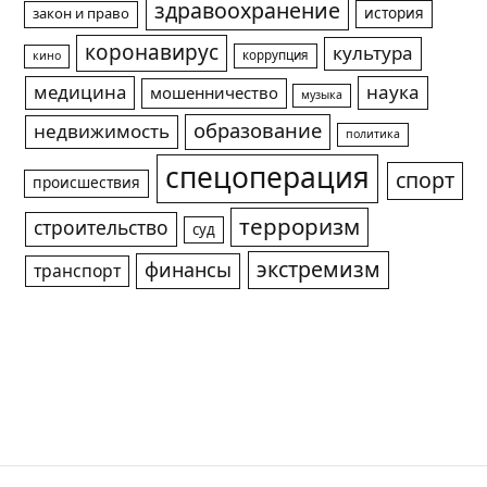
здравоохранение
история
закон и право
коронавирус
культура
коррупция
кино
медицина
наука
мошенничество
музыка
образование
недвижимость
политика
спецоперация
спорт
происшествия
терроризм
строительство
суд
экстремизм
финансы
транспорт