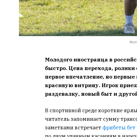
Фот
Молодого иностранца в россий
быстро. Цена перехода, ролики
первое впечатление, но первые
красивую витрину. Игрок приез
раздевалку, новый быт и друго
В спортивной среде короткие ярл
читатель запоминает сумму трансф
заметками встречает
фрибеты бет
по двум удачным касаниям в нарезк