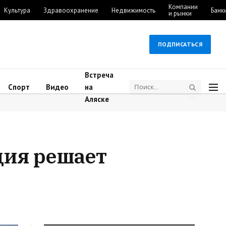
Компании
Культура
Здравоохранение
Недвижимость
Банк
и рынки
ПОДПИСАТЬСЯ
Встреча
Спорт
Видео
на
Аляске
ция решает