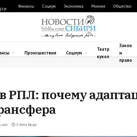
Финансы
Социум
Экономика
Мнения
Общество
фти
Закон
Театр
ансы
Происшествия
Социум
и
кукол
право
в РПЛ: почему адапта
трансфера
 нет
5 Mins Read