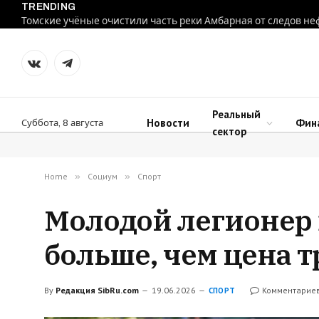
TRENDING
Томские учёные очистили часть реки Амбарная от следов не
VKontakte
Telegram
Реальный
Новости
Фин
Суббота, 8 августа
сектор
Home
»
Социум
»
Спорт
Молодой легионер 
больше, чем цена 
By
Редакция SibRu.com
19.06.2026
Комментариев
СПОРТ