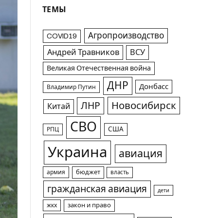
ТЕМЫ
Агропроизводство
COVID19
Андрей Травников
ВСУ
Великая Отечественная война
ДНР
Донбасс
Владимир Путин
Новосибирск
ЛНР
Китай
СВО
США
РПЦ
Украина
авиация
армия
бюджет
власть
гражданская авиация
дети
жкх
закон и право