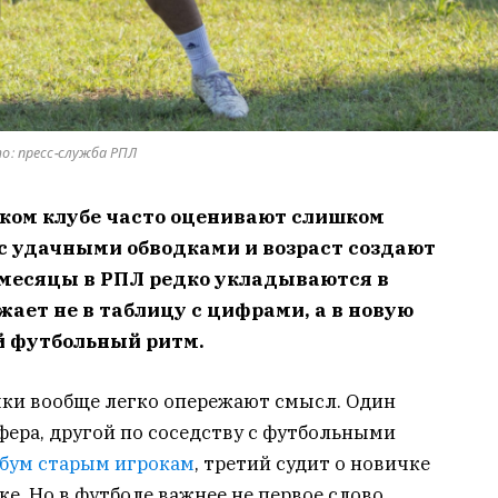
о: пресс-служба РПЛ
ском клубе часто оценивают слишком
 с удачными обводками и возраст создают
 месяцы в РПЛ редко укладываются в
жает не в таблицу с цифрами, а в новую
й футбольный ритм.
ыки вообще легко опережают смысл. Один
ера, другой по соседству с футбольными
 бум старым игрокам
, третий судит о новичке
е. Но в футболе важнее не первое слово