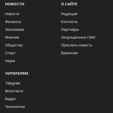
Фото: ФГБУ «ЦОК АПК», ведомство Россельхознадзора
С 18 по 20 мая Шанхай стал центром
притяжения мировой продовольственной
индустрии: здесь развернулась SIAL
Shanghai 2026 – крупнейшая азиатская
выставка в сфере продуктов питания.
Событие традиционно собирает на своей
площадке производителей,