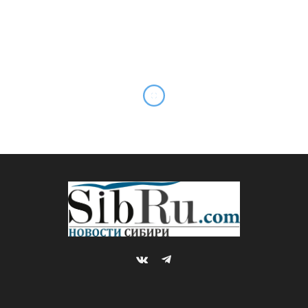
Руслан Хасанов: Китай
поменял структуру посевов
в России
By
Редакция SibRu.com
20.05.2026
Updated:
20.05.2026
Комментариев нет
10 Mins Read
ВОСТОЧНЫЙ ВЕКТОР