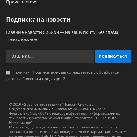
дистрибьюторов, закупщиков, игроков
сегмента HORECA.
Особого внимания заслуживает деловая часть
программы – глобальный отраслевой саммит,
на котором ведущие эксперты, топ-менеджеры
производственных и торговых компаний
будут говорить о том, куда движется мировая
пищевая индустрия и какие тренды определят
её будущее.
В работе выставки принимают участие
представители Россельхознадзора и
подведомственных ему структур. Так, ФГБУ
«ЦОК АПК» представляет на ней собственную
экспозицию. Перед началом мероприятия
Директор ФГБУ «ЦОК АПК» Руслан Хасанов дал