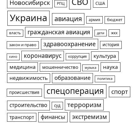
СВО
Новосибирск
США
РПЦ
Украина
авиация
армия
бюджет
гражданская авиация
жкх
власть
дети
здравоохранение
история
закон и право
коронавирус
культура
коррупция
кино
медицина
наука
мошенничество
музыка
образование
недвижимость
политика
спецоперация
спорт
происшествия
терроризм
строительство
суд
экстремизм
финансы
транспорт