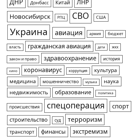
ДНР
ЛНР
Китай
Донбасс
СВО
Новосибирск
США
РПЦ
Украина
авиация
армия
бюджет
гражданская авиация
жкх
власть
дети
здравоохранение
история
закон и право
коронавирус
культура
коррупция
кино
медицина
наука
мошенничество
музыка
образование
недвижимость
политика
спецоперация
спорт
происшествия
терроризм
строительство
суд
экстремизм
финансы
транспорт