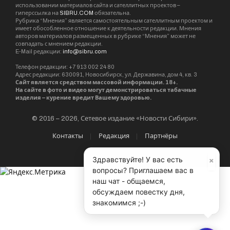
использовании материалов сайта и сателлитных проектов –
гиперссылка на
SIBRU.COM
обязательна.
Рубрика “Мнения” является самостоятельным сателлитным проектом и
имеет обособленное отношение к деятельности редакции. Мнения
авторов материалов размещенных в рубрике “Мнения” может не
совпадать с мнением редакции.
E-Mail редакции:
info@sibru.com
Телефон редакции: +7 913 002 24 80
Адрес редакции: 630091, Новосибирск, ул. Державина, дом 4, кв. 3
Сайт является средством массовой информации. 18+.
На сайте в фото и видео могут демонстрироваться табачные
изделия – курение вредит Вашему здоровью.
© 2016 – 2026, Сетевое издание «Новости Сибири».
Контакты
Редакция
Партнёры
×
Здравствуйте! У вас есть
вопросы? Приглашаем вас в
наш чат - общаемся,
обсуждаем повестку дня,
знакомимся ;-)