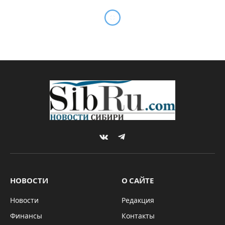
Дмитрий Пингасов и
Сибирь: дорога как способ
понять масштаб страны
By
Редакция SibRu.com
16.05.2026
Updated:
17.05.2026
Комментариев нет
4 Mins Read
ИНФРАСТРУКТУРА