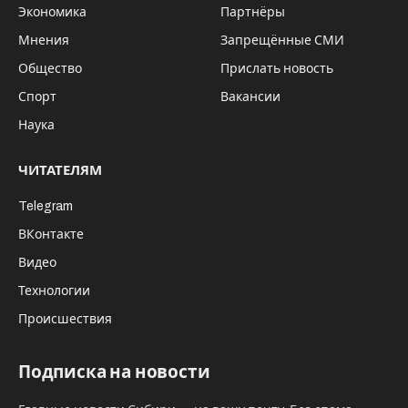
Фото: личная страница в ВК Дмитрия Пингасова
Сибирь — это пространство, которое
невозможно воспринять через одну точку
на карте. Здесь путешествие всегда
строится вокруг движения, а не вокруг
конечной цели. Расстояния настолько
велики, а ландшафты настолько
разнообразны, что сама дорога становится
главным элементом поездки. Она не
просто соединяет города — она формирует
впечатление о регионе, задает ритм и
постепенно раскрывает его характер.