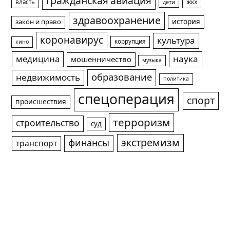
гражданская авиация
жкх
власть
дети
здравоохранение
история
закон и право
коронавирус
культура
коррупция
кино
медицина
наука
мошенничество
музыка
образование
недвижимость
политика
спецоперация
спорт
происшествия
терроризм
строительство
суд
экстремизм
финансы
транспорт