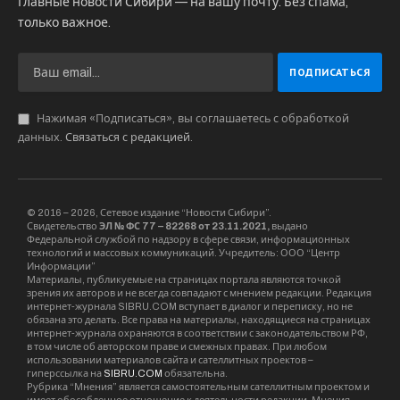
Главная особенность Сибири — масштаб. Даже
относительно «короткие» маршруты между
крупными городами могут занимать
несколько часов, а иногда и целый день. Но
при этом такие переезды не воспринимаются
как потерянное время. Напротив, они
становятся важной частью путешествия, где
за окном постоянно меняется картина: леса
сменяются полями, равнины переходят в
холмистые зоны, а затем снова раскрываются
бескрайние пространства.
Один из самых логичных и часто
используемых маршрутов проходит через
Новосибирск, Томск и Красноярск. Это три