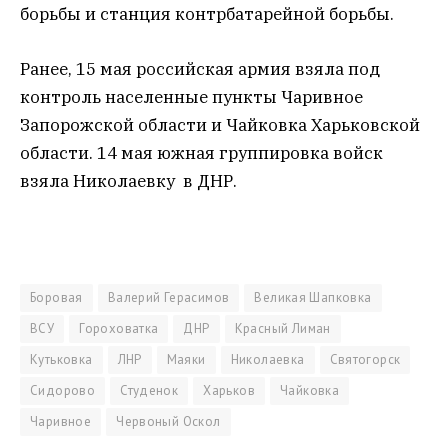
борьбы и станция контрбатарейной борьбы.
Ранее, 15 мая российская армия взяла под
контроль населенные пункты Чаривное
Запорожской области и Чайковка Харьковской
области. 14 мая южная группировка войск
взяла Николаевку в ДНР.
Боровая
Валерий Герасимов
Великая Шапковка
ВСУ
Гороховатка
ДНР
Красный Лиман
Кутьковка
ЛНР
Маяки
Николаевка
Святогорск
Сидорово
Студенок
Харьков
Чайковка
Чаривное
Червоный Оскол