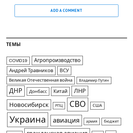
ADD A COMMENT
ТЕМЫ
Агропроизводство
COVID19
Андрей Травников
ВСУ
Великая Отечественная война
Владимир Путин
ДНР
ЛНР
Китай
Донбасс
СВО
Новосибирск
США
РПЦ
Украина
авиация
армия
бюджет