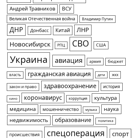
Андрей Травников
ВСУ
Великая Отечественная война
Владимир Путин
ДНР
ЛНР
Китай
Донбасс
СВО
Новосибирск
США
РПЦ
Украина
авиация
армия
бюджет
гражданская авиация
жкх
власть
дети
здравоохранение
история
закон и право
коронавирус
культура
коррупция
кино
медицина
наука
мошенничество
музыка
образование
недвижимость
политика
спецоперация
спорт
происшествия