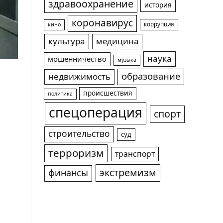
здравоохранение
история
коронавирус
коррупция
кино
культура
медицина
наука
мошенничество
музыка
образование
недвижимость
происшествия
политика
спецоперация
спорт
строительство
суд
терроризм
транспорт
экстремизм
финансы