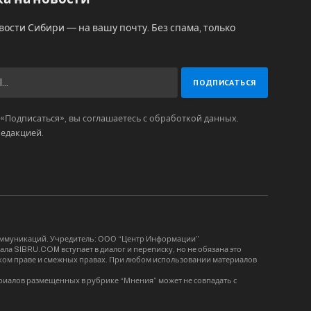
вости Сибири — на вашу почту. Без спама, только
Подписаться», вы соглашаетесь с обработкой данных.
редакцией
.
коммуникаций. Учредитель: ООО “Центр Информации”
ла SIBRU.COM вступает в диалог и переписку, но не обязана это
орском праве и смежных правах. При любом использовании материалов
риалов размещенных в рубрике “Мнения” может не совпадать с