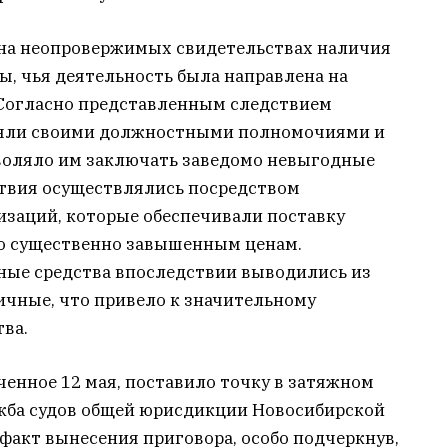
 на неопровержимых свидетельствах наличия
, чья деятельность была направлена на
 Согласно представленным следствием
ляли своими должностными полномочиями и
воляло им заключать заведомо невыгодные
твия осуществлялись посредством
заций, которые обеспечивали поставку
по существенно завышенным ценам.
ные средства впоследствии выводились из
ичные, что привело к значительному
ва.
ченное 12 мая, поставило точку в затяжном
жба судов общей юрисдикции Новосибирской
факт вынесения приговора, особо подчеркнув,