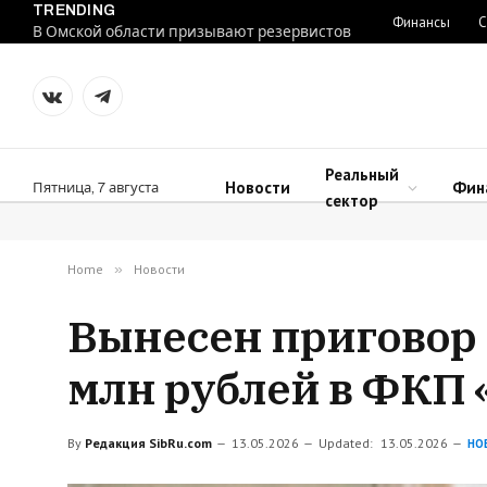
TRENDING
Финансы
С
В Омской области призывают резервистов
VKontakte
Telegram
Реальный
Новости
Фин
Пятница, 7 августа
сектор
Home
»
Новости
Вынесен приговор 
млн рублей в ФКП 
By
Редакция SibRu.com
13.05.2026
Updated:
13.05.2026
НО