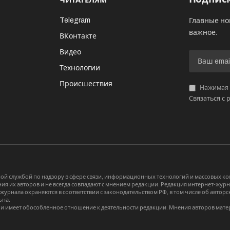
ЧИТАТЕЛЯМ
Telegram
Главные но
важное.
ВКонтакте
Видео
И
Технологии
Происшествия
Нажимая «
Связаться с 
й службой по надзору в сфере связи, информационных технологий и массовых 
я их авторов и не всегда совпадают с мнением редакции. Редакция интернет-журна
-журнала охраняются в соответствии с законодательством РФ, в том числе об авт
ьна.
и имеет обособленное отношение к деятельности редакции. Мнения авторов мате