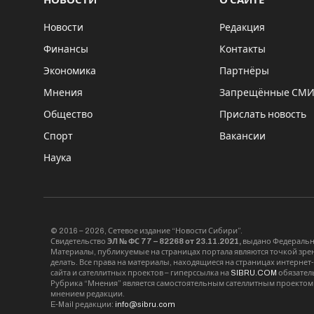
НОВОСТИ
О САЙТЕ
Новости
Редакция
Финансы
Контакты
Экономика
Партнёры
Мнения
Запрещённые СМ
Общество
Прислать новость
Спорт
Вакансии
Наука
© 2016 – 2026, Сетевое издание “Новости Сибири”.
Свидетельство
ЭЛ № ФС 77 – 82268 от 23.11.2021,
выдано Федерально
Материалы, публикуемые на страницах портала являются точкой зрени
делать. Все права на материалы, находящиеся на страницах интернет
сайта и сателлитных проектов – гиперссылка на
SIBRU.COM
обязател
Рубрика “Мнения” является самостоятельным сателлитным проектом 
мнением редакции.
E-Mail редакции:
info@sibru.com