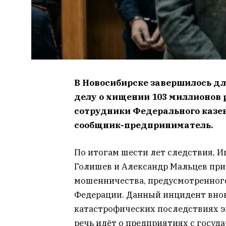
В Новосибирске завершилось дл
делу о хищении 103 миллионов 
сотрудники Федерального казен
сообщник-предприниматель.
По итогам шести лет следствия, И
Голишев и Александр Мальцев при
мошенничества, предусмотренного
Федерации. Данный инцидент внов
катастрофических последствиях э
речь идёт о предприятиях с госуд