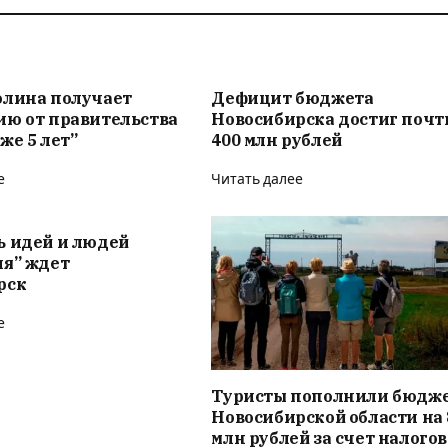
олина получает
Дефицит бюджета
ию от правительства
Новосибирска достиг почт
же 5 лет”
400 млн рублей
е
Читать далее
ь идей и людей
ия” ждет
рск
е
Туристы пополнили бюдж
Новосибирской области на 
млн рублей за счет налого