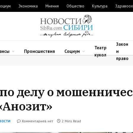
оциум
Экономика
Мнения
Общество
Культура
Здравоох
Закон
Театр
ансы
Происшествия
Социум
и
кукол
право
по делу о мошенничест
«Анозит»
Комментариев нет
2 Mins Read
ВОСТИ