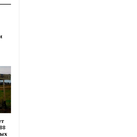
и
ет
88
вых