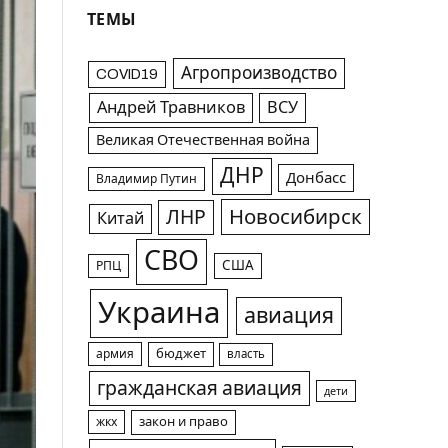
ТЕМЫ
Агропроизводство
COVID19
Андрей Травников
ВСУ
Великая Отечественная война
ДНР
Донбасс
Владимир Путин
Новосибирск
ЛНР
Китай
СВО
США
РПЦ
Украина
авиация
армия
бюджет
власть
гражданская авиация
дети
жкх
закон и право