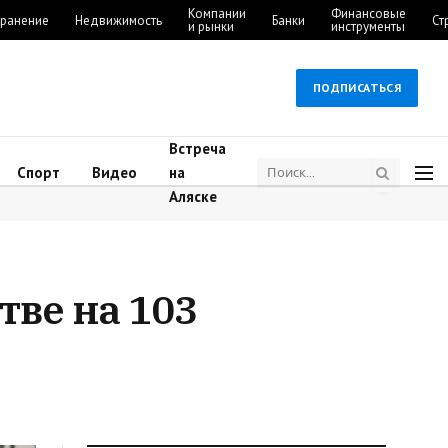
Компании
Финансовые
ранение
Недвижимость
Банки
Ст
и рынки
инструменты
ПОДПИСАТЬСЯ
Встреча
Спорт
Видео
на
Аляске
ве на 103