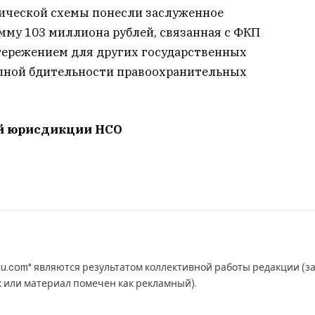
ической схемы понесли заслуженное
мму 103 миллиона рублей, связанная с ФКП
тережением для других государственных
ыпной бдительности правоохранительных
ей юрисдикции НСО
u.com" являются результатом коллективной работы редакции (з
к или материал помечен как рекламный).