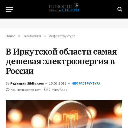
Home
»
Экономика
»
Инфраструктура
В Иркутской области самая
дешевая электроэнергия в
России
By
Редакция SibRu.com
13.05.2026
ИНФРАСТРУКТУРА
Комментариев нет
2 Mins Read