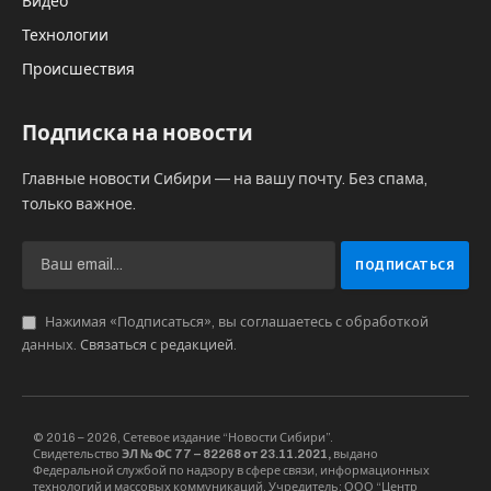
По итогам шести лет следствия, Игорь
Куканов, Юрий Хромушкин, Борис Голишев и
Александр Мальцев признали свою вину в
совершении мошенничества,
предусмотренного статьей 159 Уголовного
кодекса Российской Федерации. Данный
инцидент вновь акцентирует внимание на
катастрофических последствиях
экономических преступлений, особенно когда
речь идёт о предприятиях с государственным
участием.
Судебное обвинение базировалось на
неопровержимых свидетельствах наличия
организованной преступной группы, чья