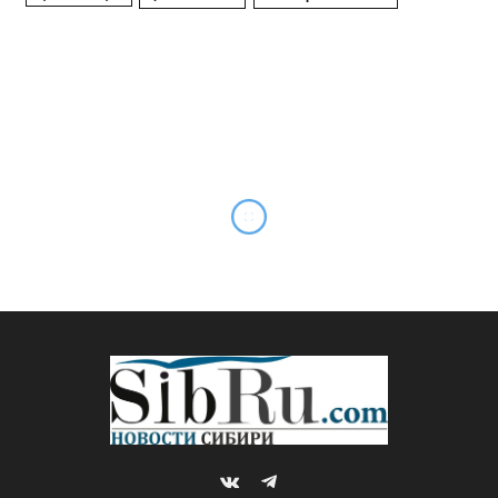
Вынесен приговор по делу о
мошенничестве на 103 млн
рублей в ФКП «Анозит»
By
Редакция SibRu.com
13.05.2026
Updated:
13.05.2026
Комментариев нет
2 Mins Read
НОВОСТИ