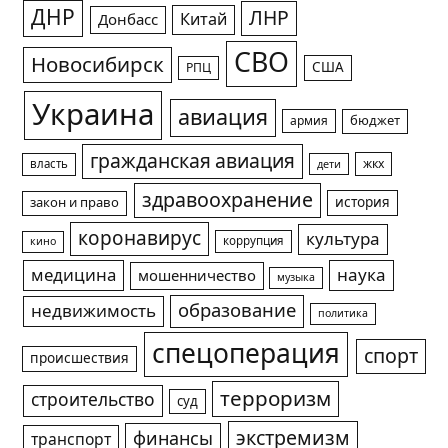
ДНР
ЛНР
Китай
Донбасс
СВО
Новосибирск
США
РПЦ
Украина
авиация
армия
бюджет
гражданская авиация
жкх
власть
дети
здравоохранение
история
закон и право
коронавирус
культура
коррупция
кино
медицина
наука
мошенничество
музыка
образование
недвижимость
политика
спецоперация
спорт
происшествия
терроризм
строительство
суд
экстремизм
финансы
транспорт