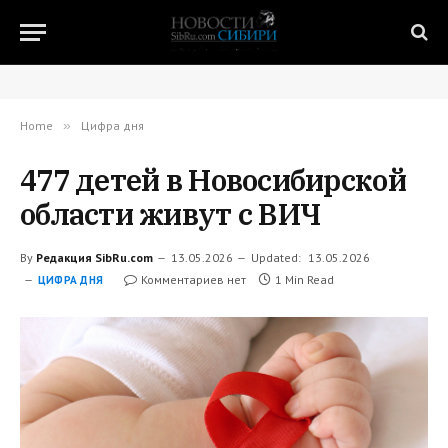
Home
»
Цифра дня
477 детей в Новосибирской
области живут с ВИЧ
By
Редакция SibRu.com
13.05.2026
Updated:
13.05.2026
Комментариев нет
1 Min Read
ЦИФРА ДНЯ