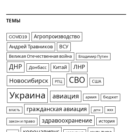
ТЕМЫ
Агропроизводство
COVID19
Андрей Травников
ВСУ
Великая Отечественная война
Владимир Путин
ДНР
ЛНР
Китай
Донбасс
СВО
Новосибирск
США
РПЦ
Украина
авиация
армия
бюджет
гражданская авиация
жкх
власть
дети
здравоохранение
история
закон и право
коронавирус