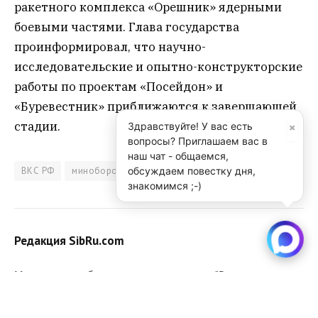
ракетного комплекса «Орешник» ядерными
боевыми частями. Глава государства
проинформировал, что научно-
исследовательские и опытно-конструкторские
работы по проектам «Посейдон» и
«Буревестник» приближаются к завершающей
стадии.
×
Здравствуйте! У вас есть
вопросы? Приглашаем вас в
наш чат - общаемся,
ВКС РФ
минобороны России
оборонный комплекс
обсуждаем повестку дня,
знакомимся ;-)
Редакция SibRu.com
Материалы, публикуемые за авторством "Редакция
SibRu.com" являются результатом коллективной работы
редакции (за исключением случаев, если указана ссылка