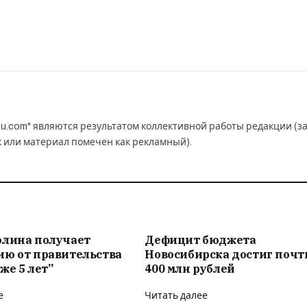
u.com" являются результатом коллективной работы редакции (з
к или материал помечен как рекламный).
олина получает
Дефицит бюджета
ию от правительства
Новосибирска достиг почт
же 5 лет”
400 млн рублей
е
Читать далее