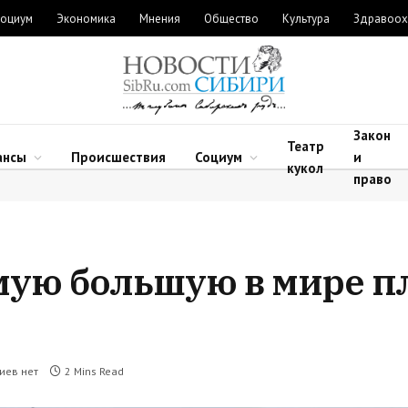
оциум
Экономика
Мнения
Общество
Культура
Здравоох
Закон
Театр
ансы
Происшествия
Социум
и
кукол
право
мую большую в мире 
иев нет
2 Mins Read