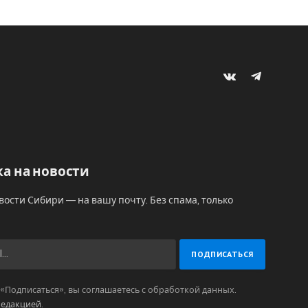
VKontakte
Telegram
а на новости
вости Сибири — на вашу почту. Без спама, только
Подписаться», вы соглашаетесь с обработкой данных.
редакцией
.