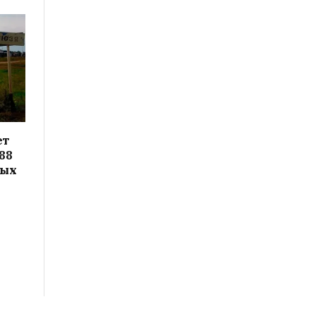
ет
88
вых