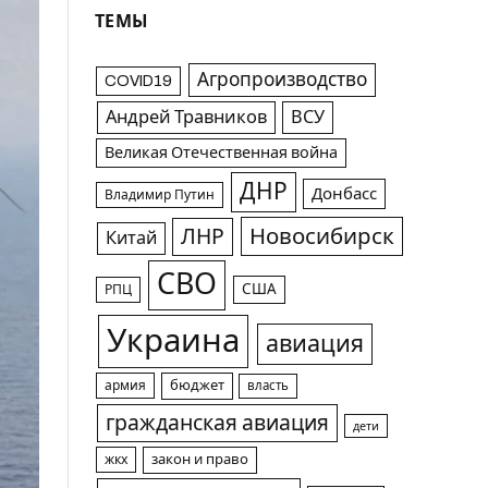
ТЕМЫ
Агропроизводство
COVID19
Андрей Травников
ВСУ
Великая Отечественная война
ДНР
Донбасс
Владимир Путин
Новосибирск
ЛНР
Китай
СВО
США
РПЦ
Украина
авиация
армия
бюджет
власть
гражданская авиация
дети
жкх
закон и право