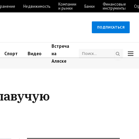
Компании
Финансовые
ранение
Недвижимость
Банки
Ст
и рынки
инструменты
ПОДПИСАТЬСЯ
Встреча
Спорт
Видео
на
Аляске
плавучую