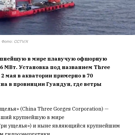
Фото: CCTV/X
рупнейшую в мире плавучую офшорную
6 МВт. Установка под названием Three
 2 мая в акватории примерно в 70
на в провинции Гуандун, где ветры
елья» (China Three Gorges Corporation) —
вший крупнейшую в мире
Три ущелья») и ныне являющийся крупнейшим
ом гидроэнергетики.