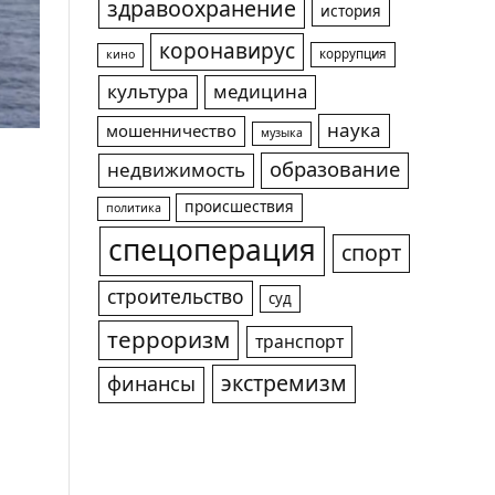
здравоохранение
история
коронавирус
коррупция
кино
культура
медицина
наука
мошенничество
музыка
образование
недвижимость
происшествия
политика
спецоперация
спорт
строительство
суд
терроризм
транспорт
экстремизм
финансы