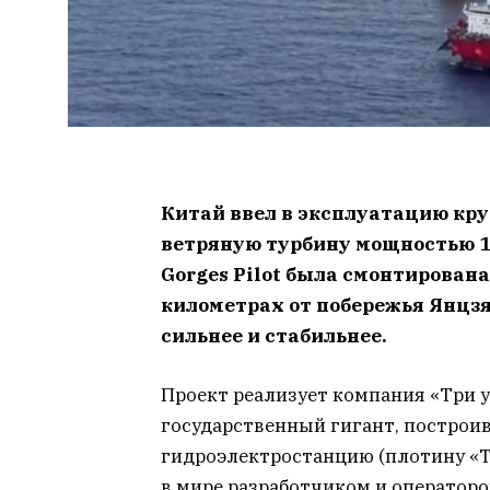
Китай ввел в эксплуатацию к
ветряную турбину мощностью 1
Gorges Pilot была смонтирована
километрах от побережья Янцзя
сильнее и стабильнее.
Проект реализует компания «Три ущ
государственный гигант, построи
гидроэлектростанцию (плотину «
в мире разработчиком и оператор