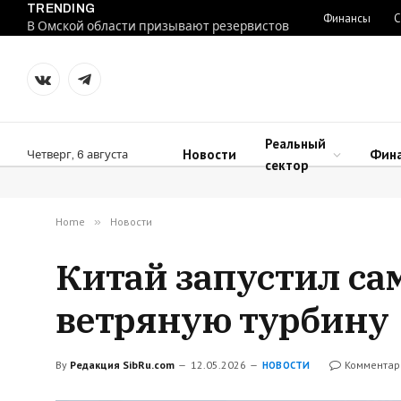
TRENDING
Финансы
С
В Омской области призывают резервистов
VKontakte
Telegram
Реальный
Новости
Фин
Четверг, 6 августа
сектор
Home
»
Новости
Китай запустил са
ветряную турбину
By
Редакция SibRu.com
12.05.2026
Комментар
НОВОСТИ