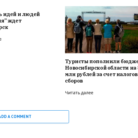
ь идей и людей
ия” ждет
рск
е
Туристы пополнили бюдж
Новосибирской области на 
млн рублей за счет налого
сборов
Читать далее
ADD A COMMENT