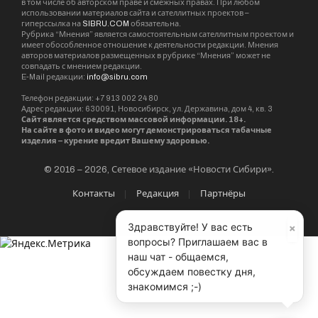
в том числе об авторском праве и смежных правах. При любом
использовании материалов сайта и сателлитных проектов –
гиперссылка на
SIBRU.COM
обязательна.
Рубрика “Мнения” является самостоятельным сателлитным проектом и
имеет обособленное отношение к деятельности редакции. Мнения
авторов материалов размещенных в рубрике “Мнения” может не
совпадать с мнением редакции.
E-Mail редакции:
info@sibru.com
Телефон редакции: +7 913 002 24 80
Адрес редакции: 630091, Новосибирск, ул. Державина, дом 4, кв. 3
Сайт является средством массовой информации. 18+.
На сайте в фото и видео могут демонстрироваться табачные
изделия – курение вредит Вашему здоровью.
© 2016 – 2026, Сетевое издание «Новости Сибири».
Контакты
Редакция
Партнёры
×
Здравствуйте! У вас есть
вопросы? Приглашаем вас в
наш чат - общаемся,
обсуждаем повестку дня,
знакомимся ;-)