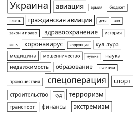
Украина
авиация
армия
бюджет
гражданская авиация
жкх
власть
дети
здравоохранение
история
закон и право
коронавирус
культура
коррупция
кино
медицина
наука
мошенничество
музыка
образование
недвижимость
политика
спецоперация
спорт
происшествия
терроризм
строительство
суд
экстремизм
финансы
транспорт