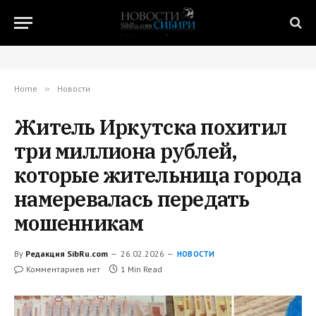
Home
»
Новости
Житель Иркутска похитил
три миллиона рублей,
которые жительница города
намеревалась передать
мошенникам
By
Редакция SibRu.com
26.02.2026
НОВОСТИ
Комментариев нет
1 Min Read