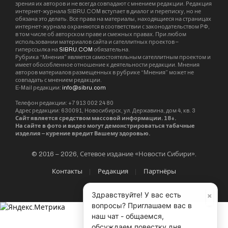
зрения их авторов и не всегда совпадают с мнением редакции. Редакция
интернет-журнала SIBRU.COM вступает в диалог и переписку, но не
обязана это делать. Все права на материалы, находящиеся на страницах
интернет-журнала охраняются в соответствии с законодательством РФ,
в том числе об авторском праве и смежных правах. При любом
использовании материалов сайта и сателлитных проектов –
гиперссылка на
SIBRU.COM
обязательна.
Рубрика “Мнения” является самостоятельным сателлитным проектом и
имеет обособленное отношение к деятельности редакции. Мнения
авторов материалов размещенных в рубрике “Мнения” может не
совпадать с мнением редакции.
E-Mail редакции:
info@sibru.com
Телефон редакции: +7 913 002 24 80
Адрес редакции: 630091, Новосибирск, ул. Державина, дом 4, кв. 3
Сайт является средством массовой информации. 18+.
На сайте в фото и видео могут демонстрироваться табачные
изделия – курение вредит Вашему здоровью.
© 2016 – 2026, Сетевое издание «Новости Сибири».
Контакты
Редакция
Партнёры
×
Здравствуйте! У вас есть
вопросы? Приглашаем вас в
наш чат - общаемся,
обсуждаем повестку дня,