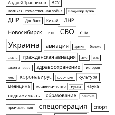
Андрей Травников
ВСУ
Великая Отечественная война
Владимир Путин
ДНР
ЛНР
Китай
Донбасс
СВО
Новосибирск
США
РПЦ
Украина
авиация
армия
бюджет
гражданская авиация
жкх
власть
дети
здравоохранение
история
закон и право
коронавирус
культура
коррупция
кино
медицина
наука
мошенничество
музыка
образование
недвижимость
политика
спецоперация
спорт
происшествия