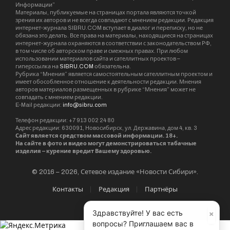
Информации”
Материалы, публикуемые на страницах портала являются точкой
зрения их авторов и не всегда совпадают с мнением редакции. Редакция
интернет-журнала SIBRU.COM вступает в диалог и переписку, но не
обязана это делать. Все права на материалы, находящиеся на страницах
интернет-журнала охраняются в соответствии с законодательством РФ,
в том числе об авторском праве и смежных правах. При любом
использовании материалов сайта и сателлитных проектов –
гиперссылка на
SIBRU.COM
обязательна.
Рубрика “Мнения” является самостоятельным сателлитным проектом и
имеет обособленное отношение к деятельности редакции. Мнения
авторов материалов размещенных в рубрике “Мнения” может не
совпадать с мнением редакции.
E-Mail редакции:
info@sibru.com
Телефон редакции: +7 913 002 24 80
Адрес редакции: 630091, Новосибирск, ул. Державина, дом 4, кв. 3
Сайт является средством массовой информации. 18+.
На сайте в фото и видео могут демонстрироваться табачные
изделия – курение вредит Вашему здоровью.
© 2016 – 2026, Сетевое издание «Новости Сибири».
Контакты
Редакция
Партнёры
×
Здравствуйте! У вас есть
вопросы? Приглашаем вас в