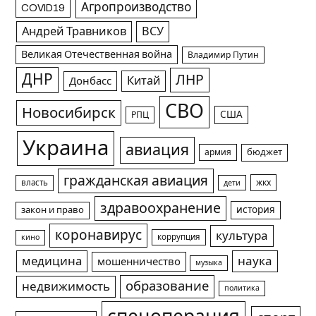
Агропроизводство
COVID19
Андрей Травников
ВСУ
Великая Отечественная война
Владимир Путин
ДНР
ЛНР
Китай
Донбасс
СВО
Новосибирск
США
РПЦ
Украина
авиация
армия
бюджет
гражданская авиация
жкх
власть
дети
здравоохранение
история
закон и право
коронавирус
культура
коррупция
кино
медицина
наука
мошенничество
музыка
образование
недвижимость
политика