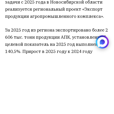
задачи с 2025 года в Новосибирской области
реализуется региональный проект «Экспорт
продукции агропромышленного комплекса».
За 2025 год из региона экспортировано более 2
606 тыс. тонн продукции АПК, установленный
целевой показатель на 2025 год выполнен на
140,5%. Прирост в 2025 году к 2024 году
составляет в денежном выражении – 26,6%, в
натуральном выражении – 18,6%. Физический
объём экспортных поставок товаров
увеличился на 408,2 тыс. тонн (прежде всего за
счёт увеличения объёма поставок злаков,
растительных масел и жмыхов, семян рапса,
льна, соевых бобов и подсолнечника).