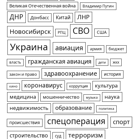
Великая Отечественная война
Владимир Путин
ДНР
ЛНР
Китай
Донбасс
СВО
Новосибирск
США
РПЦ
Украина
авиация
армия
бюджет
гражданская авиация
жкх
власть
дети
здравоохранение
история
закон и право
коронавирус
культура
коррупция
кино
медицина
наука
мошенничество
музыка
образование
недвижимость
политика
спецоперация
спорт
происшествия
терроризм
строительство
суд