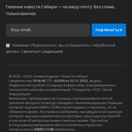
барьерным ограждением для разделения
встречных транспортных потоков.
Восточный обход длиной в 80 км соединит
Северный обход с Чуйским трактом. В 2020
году Росавтодор расторг контракт на
строительство дороги с компанией “Сибмост”
из-за срывов графика работ, подрядчиком
стала компания “Новосибирскавтодор”.
Сейчас ведется строительство первого этапа ,
летом 2025 года был открыт первый участок
протяженностью 12,4 км от пересечения с
автодорогой К19-р до развязки у села
Новолуговое; в августе открыт участок
протяженностью 1,1 км с путепроводом и
подходами к нему на км 34, в месте