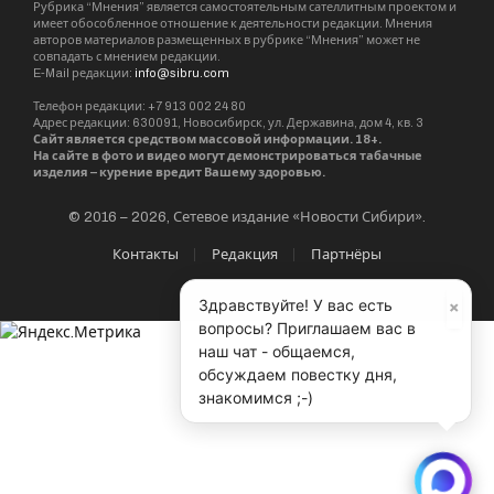
пересечения с автодорогой Академгородок –
Кольцово.
Начало строительно-монтажных работ
третьего этапа предварительно запланировано
на 2026 год.
Новосибирскавтодор
Сибмост
Сибуправтодор
×
Здравствуйте! У вас есть
вопросы? Приглашаем вас в
наш чат - общаемся,
Sibru.Com
обсуждаем повестку дня,
Website
знакомимся ;-)
Материалы, публикуемые за авторством "Редакция
SibRu.com" являются результатом коллективной работы
редакции (за исключением случаев, если указана ссылка