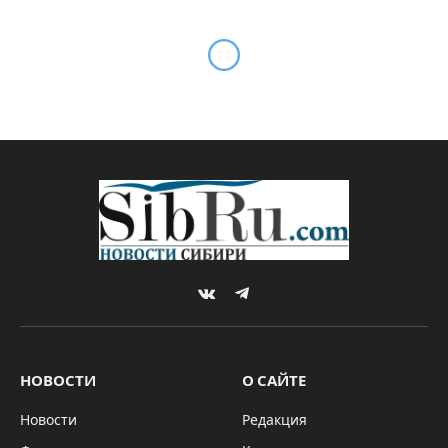
Главгосэкспертиза
одобрила проект III этапа
Восточного обхода
By
Sibru.Com
29.01.2026
ИНФРАСТРУКТУРА
Комментариев нет
1 Min Read