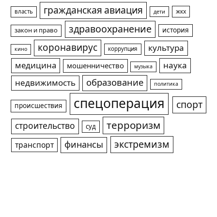
гражданская авиация
жкх
власть
дети
здравоохранение
история
закон и право
коронавирус
культура
коррупция
кино
медицина
наука
мошенничество
музыка
образование
недвижимость
политика
спецоперация
спорт
происшествия
терроризм
строительство
суд
экстремизм
финансы
транспорт