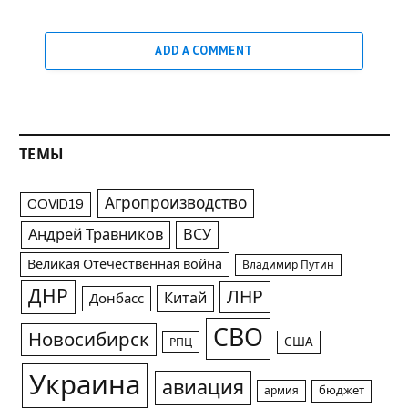
ADD A COMMENT
ТЕМЫ
Агропроизводство
COVID19
Андрей Травников
ВСУ
Великая Отечественная война
Владимир Путин
ДНР
ЛНР
Китай
Донбасс
СВО
Новосибирск
США
РПЦ
Украина
авиация
армия
бюджет