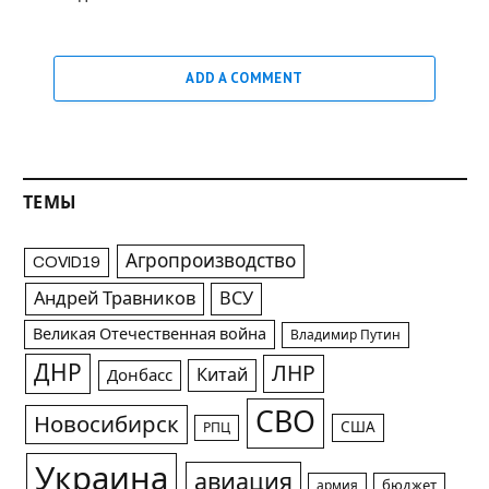
ADD A COMMENT
ТЕМЫ
Агропроизводство
COVID19
Андрей Травников
ВСУ
Великая Отечественная война
Владимир Путин
ДНР
ЛНР
Китай
Донбасс
СВО
Новосибирск
США
РПЦ
Украина
авиация
армия
бюджет