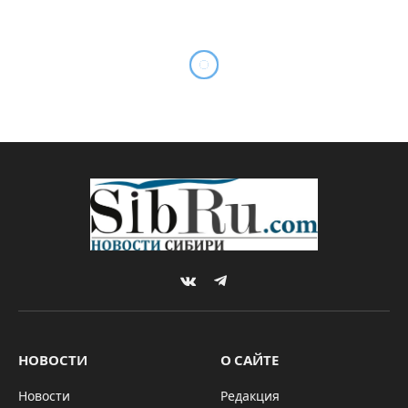
Марафон “Пояс холода –
Оймякон” стартует в
Якутии
By
Редакция SibRu.com
16.01.2026
НОВОСТИ
Комментариев нет
2 Mins Read