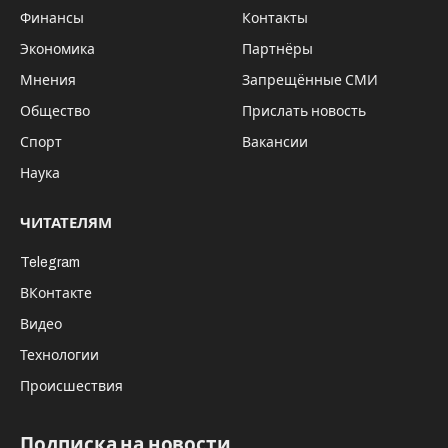
Фото: пресс-служба представительства Якутии в МИД РФ в
Москве
В этом году седьмой марафон “Полюс
холода – Оймякон” привлек рекордное
число участников, о чем сообщили
устроители этого сложнейшего состязания.
Заявки на участие подали 96 человек,
представляющие 44 российских региона, а
также Беларусь и Японию.
Среди участников – Алексей Смертин, в