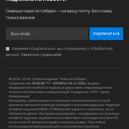
прошлом капитан российской футбольной
сборной, намеревающийся преодолеть 50-
километровую ультрамарафонскую
дистанцию. “С нетерпением жду зимнего
забега “Полюс холода – Оймякон”. 16 и 17
января 2026 года: 50 км в мои 50 лет при
температуре минус 50″, – поделился он.
В Якутск прибывают участники марафона
“Полюс Холода”, который состоится 16–17
января на трассе, пролегающей между селами
Томтор и Оймякон в Оймяконском районе
Якутии. Программа включает забеги на разные
дистанции: короткие (5, 10, 15 и 21,1 км) и
длинные (42,2 км, а также ультрамарафон на 50
км). В текущем году организаторы планируют