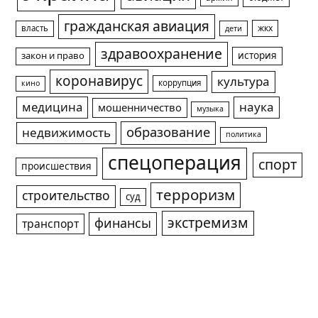
гражданская авиация
жкх
власть
дети
здравоохранение
история
закон и право
коронавирус
культура
коррупция
кино
медицина
наука
мошенничество
музыка
образование
недвижимость
политика
спецоперация
спорт
происшествия
терроризм
строительство
суд
экстремизм
финансы
транспорт