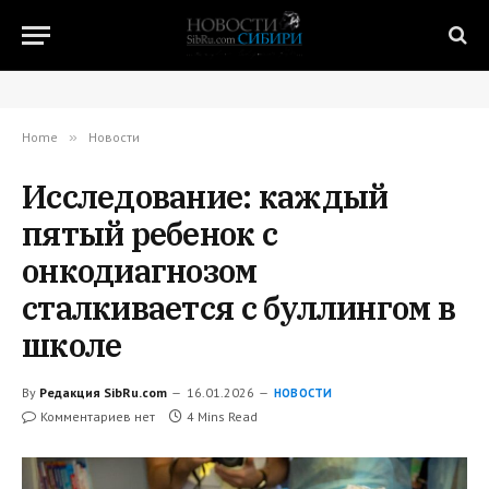
Home
»
Новости
Исследование: каждый
пятый ребенок с
онкодиагнозом
сталкивается с буллингом в
школе
By
Редакция SibRu.com
16.01.2026
НОВОСТИ
Комментариев нет
4 Mins Read