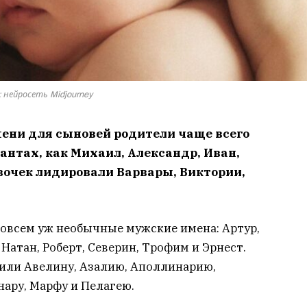
 нейросеть Midjourney
имени для сыновей родители чаще всего
антах, как Михаил, Александр, Иван,
вочек лидировали Варвары, Виктории,
овсем уж необычные мужские имена: Артур,
Натан, Роберт, Северин, Трофим и Эрнест.
или Авелину, Азалию, Аполлинарию,
нару, Марфу и Пелагею.