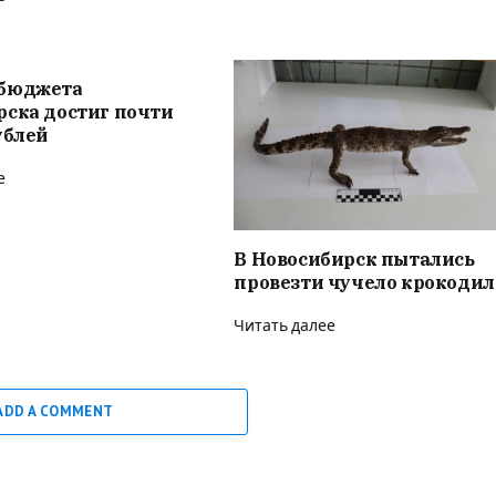
бюджета
рска достиг почти
ублей
е
В Новосибирск пытались
провезти чучело крокодил
Читать далее
ADD A COMMENT