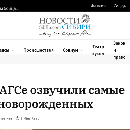
Финансы
Социум
Новосибирские нейрохирурги восстановили функции рук двум бойцам после минно-взрывных травм
Закон
Театр
ансы
Происшествия
Социум
и
кукол
право
АГСе озвучили самые
 новорожденных
иев нет
2 Mins Read