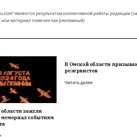
u.com" являются результатом коллективной работы редакции (з
к или материал помечен как рекламный).
В Омской области призыва
резервистов
Читать далее
 области зажгли
 мемориал событиям
та
е