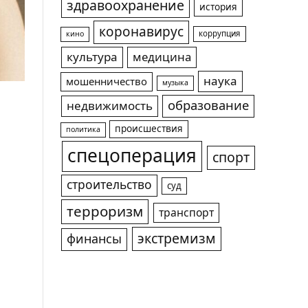
здравоохранение
история
коронавирус
коррупция
кино
культура
медицина
наука
мошенничество
музыка
образование
недвижимость
происшествия
политика
спецоперация
спорт
строительство
суд
терроризм
транспорт
экстремизм
финансы