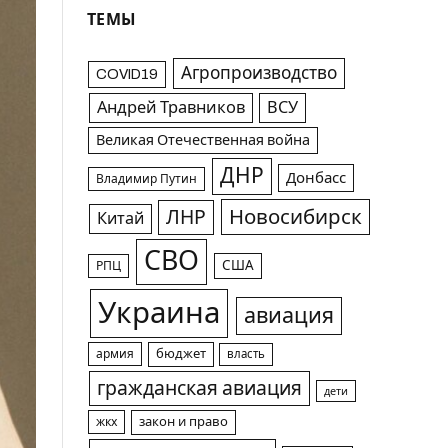
ТЕМЫ
Агропроизводство
COVID19
Андрей Травников
ВСУ
Великая Отечественная война
ДНР
Донбасс
Владимир Путин
Новосибирск
ЛНР
Китай
СВО
США
РПЦ
Украина
авиация
армия
бюджет
власть
гражданская авиация
дети
жкх
закон и право