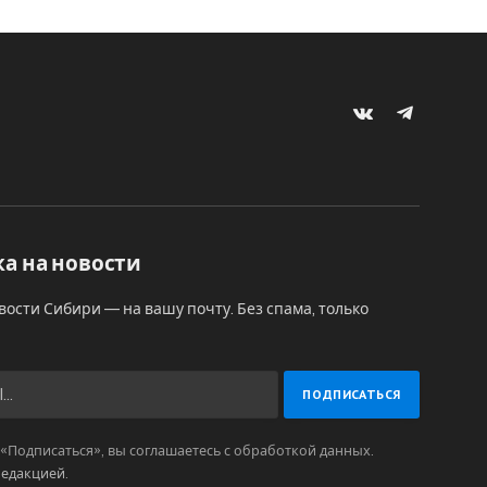
VKontakte
Telegram
а на новости
вости Сибири — на вашу почту. Без спама, только
Подписаться», вы соглашаетесь с обработкой данных.
редакцией
.