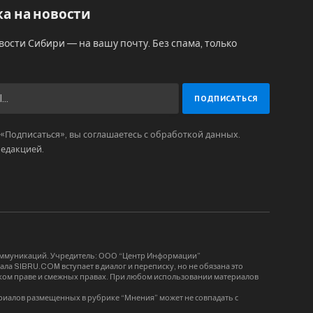
а на новости
вости Сибири — на вашу почту. Без спама, только
Подписаться», вы соглашаетесь с обработкой данных.
редакцией
.
коммуникаций. Учредитель: ООО “Центр Информации”
ла SIBRU.COM вступает в диалог и переписку, но не обязана это
орском праве и смежных правах. При любом использовании материалов
риалов размещенных в рубрике “Мнения” может не совпадать с