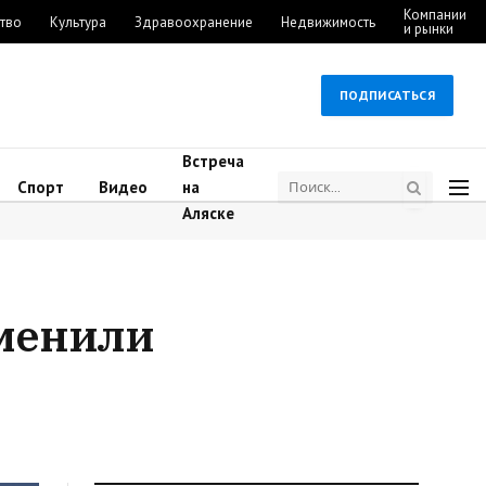
Компании
тво
Культура
Здравоохранение
Недвижимость
и рынки
ПОДПИСАТЬСЯ
Встреча
Спорт
Видео
на
Аляске
тменили