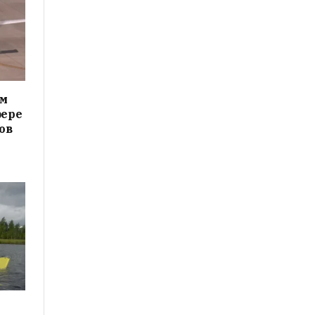
ам
фере
ов