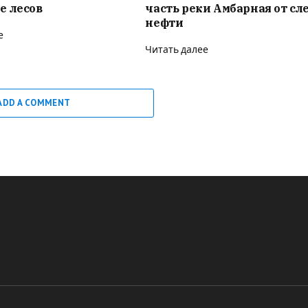
е лесов
часть реки Амбарная от сл
нефти
е
Читать далее
ADD A COMMENT