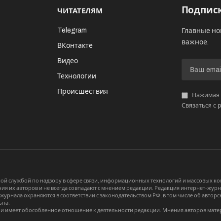
Подписк
ЧИТАТЕЛЯМ
Telegram
Главные но
важное.
ВКонтакте
Видео
И
Технологии
Происшествия
Нажимая «
Связаться с 
й службой по надзору в сфере связи, информационных технологий и массовых 
я их авторов и не всегда совпадают с мнением редакции. Редакция интернет-журна
-журнала охраняются в соответствии с законодательством РФ, в том числе об авт
ьна.
и имеет обособленное отношение к деятельности редакции. Мнения авторов мате