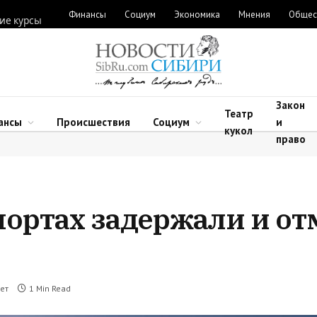
Финансы
Социум
Экономика
Мнения
Общес
ие курсы
Закон
Театр
ансы
Происшествия
Социум
и
кукол
право
портах задержали и о
ет
1 Min Read