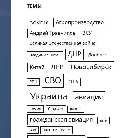
ТЕМЫ
Агропроизводство
COVID19
Андрей Травников
ВСУ
Великая Отечественная война
ДНР
Донбасс
Владимир Путин
Новосибирск
ЛНР
Китай
СВО
США
РПЦ
Украина
авиация
армия
бюджет
власть
гражданская авиация
дети
жкх
закон и право