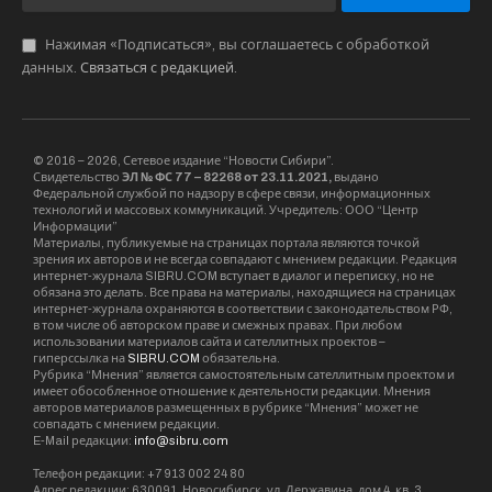
Нажимая «Подписаться», вы соглашаетесь с обработкой
данных.
Связаться с редакцией
.
© 2016 – 2026, Сетевое издание “Новости Сибири”.
Свидетельство
ЭЛ № ФС 77 – 82268 от 23.11.2021,
выдано
Федеральной службой по надзору в сфере связи, информационных
технологий и массовых коммуникаций. Учредитель: ООО “Центр
Информации”
Материалы, публикуемые на страницах портала являются точкой
зрения их авторов и не всегда совпадают с мнением редакции. Редакция
интернет-журнала SIBRU.COM вступает в диалог и переписку, но не
обязана это делать. Все права на материалы, находящиеся на страницах
интернет-журнала охраняются в соответствии с законодательством РФ,
в том числе об авторском праве и смежных правах. При любом
использовании материалов сайта и сателлитных проектов –
гиперссылка на
SIBRU.COM
обязательна.
Рубрика “Мнения” является самостоятельным сателлитным проектом и
имеет обособленное отношение к деятельности редакции. Мнения
авторов материалов размещенных в рубрике “Мнения” может не
совпадать с мнением редакции.
E-Mail редакции:
info@sibru.com
Телефон редакции: +7 913 002 24 80
Адрес редакции: 630091, Новосибирск, ул. Державина, дом 4, кв. 3