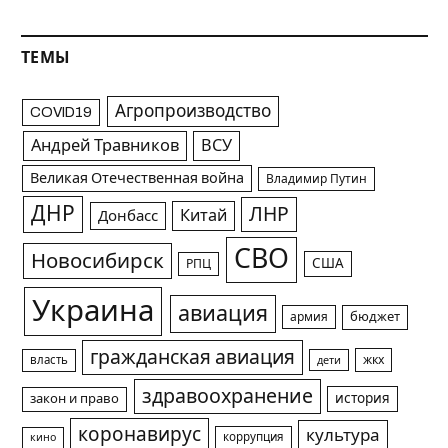
ТЕМЫ
Агропроизводство
COVID19
Андрей Травников
ВСУ
Великая Отечественная война
Владимир Путин
ДНР
ЛНР
Китай
Донбасс
СВО
Новосибирск
США
РПЦ
Украина
авиация
армия
бюджет
гражданская авиация
жкх
власть
дети
здравоохранение
история
закон и право
коронавирус
культура
коррупция
кино