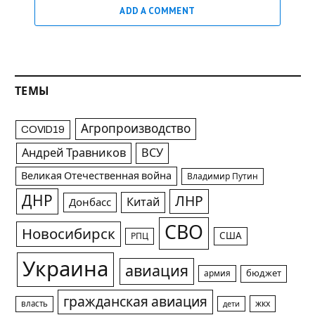
ADD A COMMENT
ТЕМЫ
Агропроизводство
COVID19
Андрей Травников
ВСУ
Великая Отечественная война
Владимир Путин
ДНР
ЛНР
Китай
Донбасс
СВО
Новосибирск
США
РПЦ
Украина
авиация
армия
бюджет
гражданская авиация
жкх
власть
дети