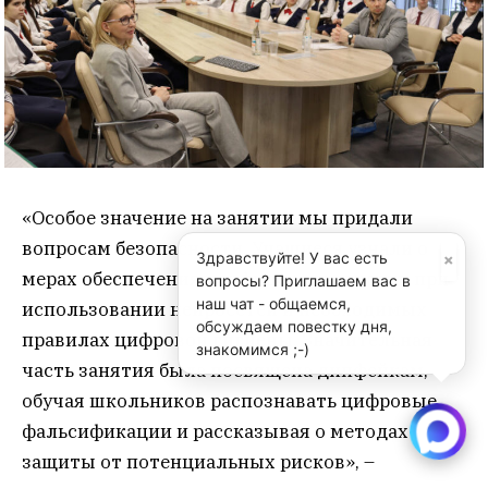
«Особое значение на занятии мы придали
вопросам безопасности. Учащиеся узнали о
×
Здравствуйте! У вас есть
мерах обеспечения конфиденциальности при
вопросы? Приглашаем вас в
наш чат - общаемся,
использовании нейросетей и необходимых
обсуждаем повестку дня,
правилах цифровой гигиены. Значительная
знакомимся ;-)
часть занятия была посвящена дипфейкам,
обучая школьников распознавать цифровые
фальсификации и рассказывая о методах
защиты от потенциальных рисков», –