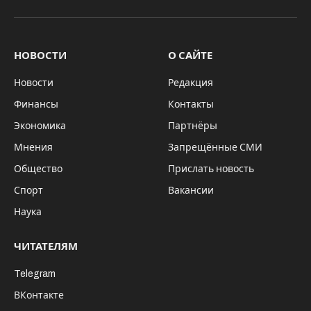
В течение пяти дней “Локомотив-Арена”
принимала участников и зрителей Кубка
мира “Сила Сибири” по бильярду. Более
сотни профессиональных игроков,
представляющих десять государств,
боролись за звание лучшего в этом виде