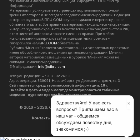
По мнению экспертов, новосибирский турнир
×
Здравствуйте! У вас есть
был одним из самых зрелищных в этом сезоне.
вопросы? Приглашаем вас в
Особую похвалу получили болельщики за их
наш чат - общаемся,
понимание игры и поддержку участников. В
обсуждаем повестку дня,
знакомимся ;-)
финале встретились Ызатбек Ратбеков из