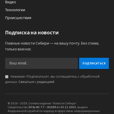
русского бильярда.
На решающей игре трибуны были почти
полностью заполнены.
Министр спорта Новосибирской области,
Сергей Ахапов, отметил праздничную
атмосферу мероприятия. Он выразил радость
по поводу того, что Новосибирск вновь стал
центром бильярдного спорта. По его мнению,
зрители получили удовольствие от
напряженных игр Кубка мира, способствующих
развитию бильярда в регионе. Ахапов выразил
надежду на будущие успехи местных
спортсменов на мировой арене.