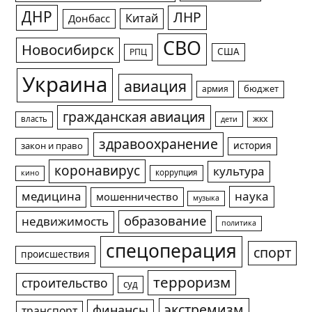
ДНР
ЛНР
Китай
Донбасс
СВО
Новосибирск
США
РПЦ
Украина
авиация
армия
бюджет
гражданская авиация
жкх
власть
дети
здравоохранение
история
закон и право
коронавирус
культура
коррупция
кино
медицина
наука
мошенничество
музыка
образование
недвижимость
политика
спецоперация
спорт
происшествия
терроризм
строительство
суд
экстремизм
финансы
транспорт