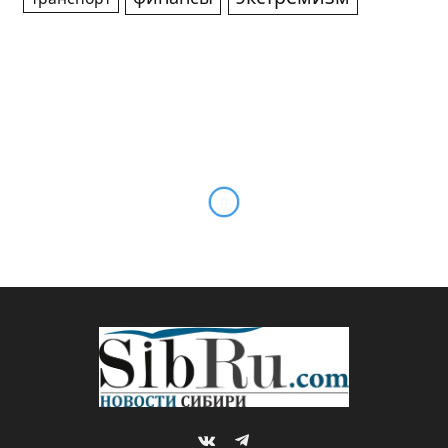
В Новосибирске завершился
кубок мира по бильярдному
спорту
By
Михаил ШТЕРН
24.11.2025
НОВОСТИ
Комментариев нет
1 Min Read