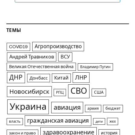
ТЕМЫ
Агропроизводство
COVID19
Андрей Травников
ВСУ
Великая Отечественная война
Владимир Путин
ДНР
ЛНР
Китай
Донбасс
СВО
Новосибирск
США
РПЦ
Украина
авиация
армия
бюджет
гражданская авиация
жкх
власть
дети
здравоохранение
история
закон и право