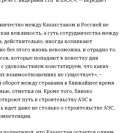
рече с лидерами СНГ и ЕАЭС», — передает
ничество между Казахстаном и Россией не
кая вежливость, а суть сотрудничества между
Да, действительно, иногда возникают
о без этого жизнь невозможна, и отрадно то,
сов, которые попадают в повестку дня
 с удовольствием констатируем, что каких-
их взаимоотношениях не существует», –
й оборот между странами в ближайшее время
лью, отметил он. Кроме того, близко
ткроют путь к строительству АЭС в
чь идет даже не столько о строительстве АЭС,
компетенции.
 подчеркнул, что Казахстан остается одним