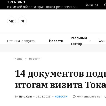
TRENDING
Финансы
С
В Омской области призывают резервистов
VKontakte
Telegram
Реальный
Новости
Фин
Пятница, 7 августа
сектор
Home
»
Новости
14 документов под
итогам визита Ток
By
Sibru.Com
13.11.2025
Комментариев нет
НОВОСТИ