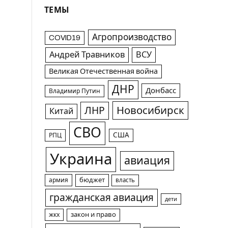
ТЕМЫ
Агропроизводство
COVID19
Андрей Травников
ВСУ
Великая Отечественная война
ДНР
Донбасс
Владимир Путин
Новосибирск
ЛНР
Китай
СВО
США
РПЦ
Украина
авиация
армия
бюджет
власть
гражданская авиация
дети
жкх
закон и право