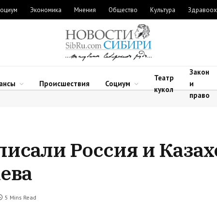
оциум
Экономика
Мнения
Общество
Культура
Здравоох
Закон
Театр
ансы
Происшествия
Социум
и
кукол
право
писали Россия и Казах
аева
5 Mins Read