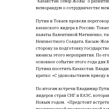
“Казакстан Темiр Жолы” о развит
меморандум о сотрудничестве межд
Путин и Токаев провели переговор
казахского лидера в Россию. Тока
палаты Валентиной Матвиенко, та
Неизвестного Солдата. Касым-Жом
сторону за подготовку государств
нюансы этого мероприятия. По его
основное событие этого года для 
Путина посетить Казахстан. Влад
кратко: «С удовольствием приеду в
По итогам встречи Владимир Пут
лидеров стран СНГ и ЕАЭС, котора
Новым годом. «Предстоит встрети