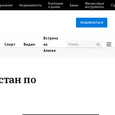
Компании
Финансовые
ранение
Недвижимость
Банки
Ст
и рынки
инструменты
ПОДПИСАТЬСЯ
Встреча
Спорт
Видео
на
Аляске
стан по