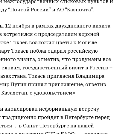
ии межгосударственных стыковых пунктов и
у “Почтой России” и АО “Казпочта”.
ы 12 ноября в рамках двухдневного визита
ев встретился с председателем верхней
кже Токаев возложил цветы к Могиле
арт Токаев поблагодарил российскую
енного визита, отметив, что продуманы все
 словам, государственный визит в Россию –
Казахстана. Токаев пригласил Владимира
имир Путин принял приглашение, ответив
 Казахстан, с удовольствием».
ин анонсировал неформальную встречу
я традиционно пройдет в Петербурге перед
ться … в Санкт-Петербурге на нашей