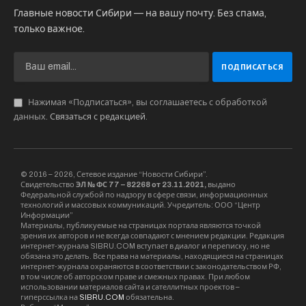
Главные новости Сибири — на вашу почту. Без спама,
только важное.
Нажимая «Подписаться», вы соглашаетесь с обработкой
данных.
Связаться с редакцией
.
© 2016 – 2026, Сетевое издание “Новости Сибири”.
Свидетельство
ЭЛ № ФС 77 – 82268 от 23.11.2021,
выдано
Федеральной службой по надзору в сфере связи, информационных
технологий и массовых коммуникаций. Учредитель: ООО “Центр
Информации”
Материалы, публикуемые на страницах портала являются точкой
зрения их авторов и не всегда совпадают с мнением редакции. Редакция
интернет-журнала SIBRU.COM вступает в диалог и переписку, но не
обязана это делать. Все права на материалы, находящиеся на страницах
интернет-журнала охраняются в соответствии с законодательством РФ,
в том числе об авторском праве и смежных правах. При любом
использовании материалов сайта и сателлитных проектов –
гиперссылка на
SIBRU.COM
обязательна.