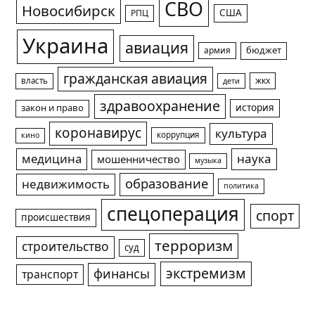
СВО
Новосибирск
США
РПЦ
Украина
авиация
армия
бюджет
гражданская авиация
жкх
власть
дети
здравоохранение
история
закон и право
коронавирус
культура
коррупция
кино
медицина
наука
мошенничество
музыка
образование
недвижимость
политика
спецоперация
спорт
происшествия
терроризм
строительство
суд
экстремизм
финансы
транспорт