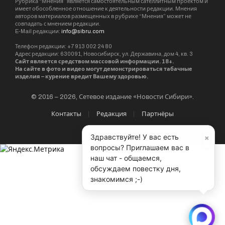
Рубрика “Мнения” является самостоятельным сателлитным проектом и
имеет обособленное отношение к деятельности редакции. Мнения
авторов материалов размещенных в рубрике “Мнения” может не
совпадать с мнением редакции.
E-Mail редакции:
info@sibru.com
Телефон редакции: +7 913 002 24 80
Адрес редакции: 630091, Новосибирск, ул. Державина, дом 4, кв. 3
Сайт является средством массовой информации. 18+.
На сайте в фото и видео могут демонстрироваться табачные
изделия – курение вредит Вашему здоровью.
© 2016 – 2026, Сетевое издание «Новости Сибири».
Контакты
Редакция
Партнёры
×
Здравствуйте! У вас есть
вопросы? Приглашаем вас в
наш чат - общаемся,
обсуждаем повестку дня,
знакомимся ;-)