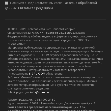
Нажимая «Подписаться», вы соглашаетесь с обработкой
данных.
Связаться с редакцией
.
© 2016 – 2026, Сетевое издание “Новости Сибири”.
Свидетельство
ЭЛ № ФС 77 – 82268 от 23.11.2021,
выдано
Федеральной службой по надзору в сфере связи, информационных
технологий и массовых коммуникаций. Учредитель: ООО “Центр
Информации”
Материалы, публикуемые на страницах портала являются точкой
зрения их авторов и не всегда совпадают с мнением редакции. Редакция
интернет-журнала SIBRU.COM вступает в диалог и переписку, но не
обязана это делать. Все права на материалы, находящиеся на страницах
интернет-журнала охраняются в соответствии с законодательством РФ,
в том числе об авторском праве и смежных правах. При любом
использовании материалов сайта и сателлитных проектов –
гиперссылка на
SIBRU.COM
обязательна.
Рубрика “Мнения” является самостоятельным сателлитным проектом и
имеет обособленное отношение к деятельности редакции. Мнения
авторов материалов размещенных в рубрике “Мнения” может не
совпадать с мнением редакции.
E-Mail редакции:
info@sibru.com
Телефон редакции: +7 913 002 24 80
Адрес редакции: 630091, Новосибирск, ул. Державина, дом 4, кв. 3
Сайт является средством массовой информации. 18+.
На сайте в фото и видео могут демонстрироваться табачные