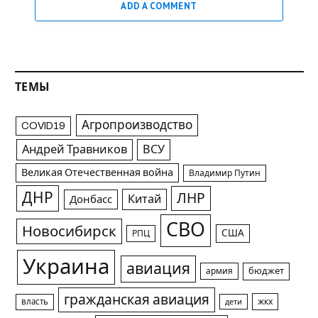
ADD A COMMENT
ТЕМЫ
Агропроизводство
COVID19
Андрей Травников
ВСУ
Великая Отечественная война
Владимир Путин
ДНР
ЛНР
Китай
Донбасс
СВО
Новосибирск
США
РПЦ
Украина
авиация
армия
бюджет
гражданская авиация
жкх
власть
дети