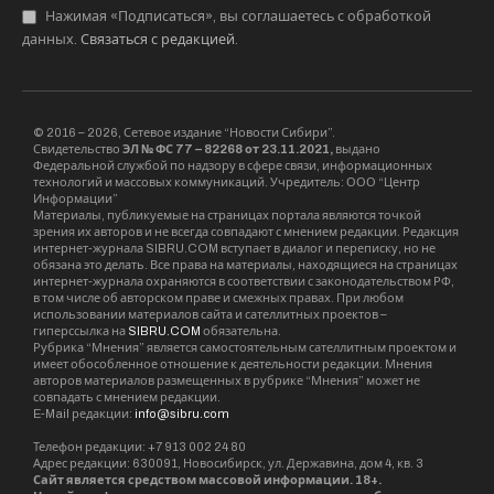
Нажимая «Подписаться», вы соглашаетесь с обработкой
данных.
Связаться с редакцией
.
© 2016 – 2026, Сетевое издание “Новости Сибири”.
Свидетельство
ЭЛ № ФС 77 – 82268 от 23.11.2021,
выдано
Федеральной службой по надзору в сфере связи, информационных
технологий и массовых коммуникаций. Учредитель: ООО “Центр
Информации”
Материалы, публикуемые на страницах портала являются точкой
зрения их авторов и не всегда совпадают с мнением редакции. Редакция
интернет-журнала SIBRU.COM вступает в диалог и переписку, но не
обязана это делать. Все права на материалы, находящиеся на страницах
интернет-журнала охраняются в соответствии с законодательством РФ,
в том числе об авторском праве и смежных правах. При любом
использовании материалов сайта и сателлитных проектов –
гиперссылка на
SIBRU.COM
обязательна.
Рубрика “Мнения” является самостоятельным сателлитным проектом и
имеет обособленное отношение к деятельности редакции. Мнения
авторов материалов размещенных в рубрике “Мнения” может не
совпадать с мнением редакции.
E-Mail редакции:
info@sibru.com
Телефон редакции: +7 913 002 24 80
Адрес редакции: 630091, Новосибирск, ул. Державина, дом 4, кв. 3
Сайт является средством массовой информации. 18+.