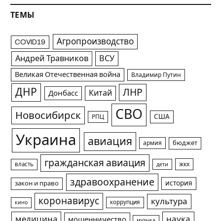
ТЕМЫ
Агропроизводство
COVID19
Андрей Травников
ВСУ
Великая Отечественная война
Владимир Путин
ДНР
ЛНР
Китай
Донбасс
СВО
Новосибирск
США
РПЦ
Украина
авиация
армия
бюджет
гражданская авиация
жкх
власть
дети
здравоохранение
история
закон и право
коронавирус
культура
коррупция
кино
медицина
наука
мошенничество
музыка