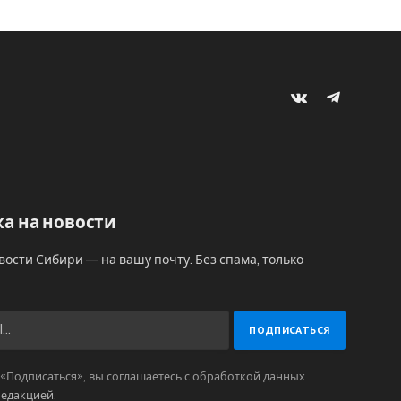
VKontakte
Telegram
а на новости
вости Сибири — на вашу почту. Без спама, только
Подписаться», вы соглашаетесь с обработкой данных.
редакцией
.