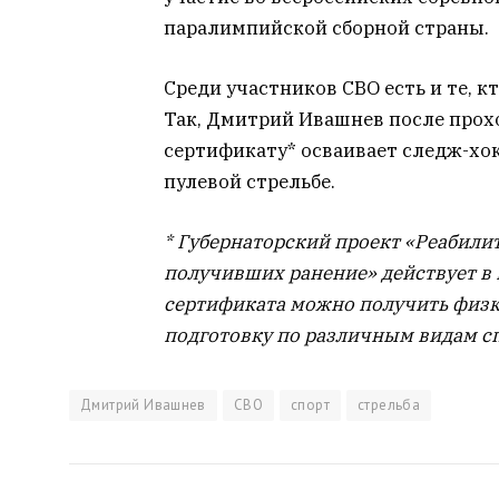
паралимпийской сборной страны.
Среди участников СВО есть и те, к
Так, Дмитрий Ивашнев после прох
сертификату* осваивает следж-хок
пулевой стрельбе.
* Губернаторский проект «Реабили
получивших ранение» действует в 
сертификата можно получить физк
подготовку по различным видам сп
Дмитрий Ивашнев
СВО
спорт
стрельба