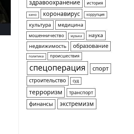
здравоохранение
история
коронавирус
коррупция
кино
культура
медицина
наука
мошенничество
музыка
образование
недвижимость
происшествия
политика
спецоперация
спорт
строительство
суд
терроризм
транспорт
экстремизм
финансы