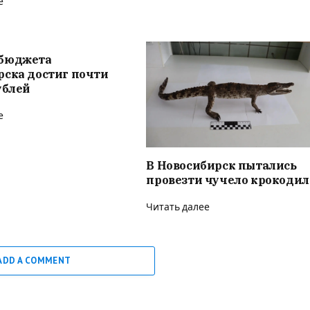
е
бюджета
рска достиг почти
ублей
е
В Новосибирск пытались
провезти чучело крокодил
Читать далее
ADD A COMMENT