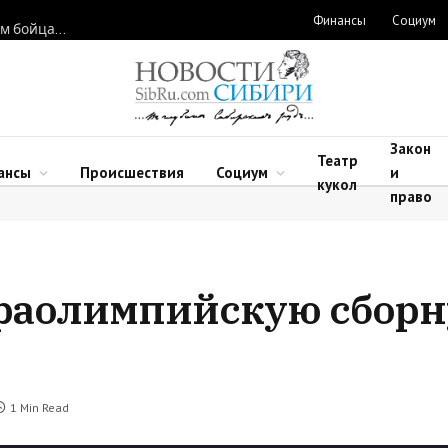
Финансы
Социум
Новосибирские нейрохирурги восстановили функции рук двум бойцам после минно-взрывных травм
Закон
Театр
ансы
Происшествия
Социум
и
кукол
право
раолимпийскую сборн
1 Min Read