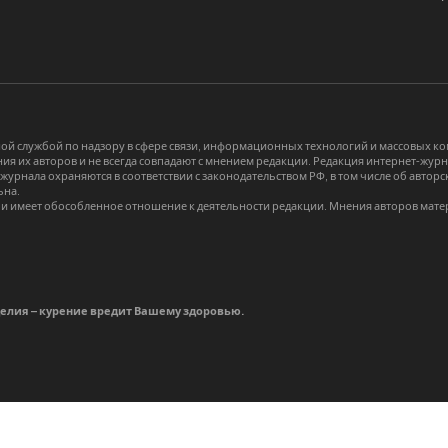
й службой по надзору в сфере связи, информационных технологий и массовых 
я их авторов и не всегда совпадают с мнением редакции. Редакция интернет-журна
-журнала охраняются в соответствии с законодательством РФ, в том числе об авт
ьна.
и имеет обособленное отношение к деятельности редакции. Мнения авторов мате
делия – курение вредит Вашему здоровью.