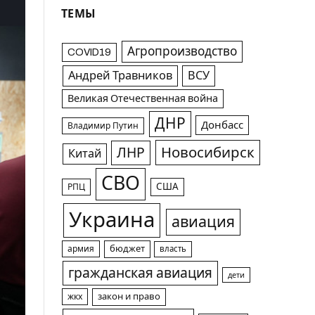
ТЕМЫ
Агропроизводство
COVID19
Андрей Травников
ВСУ
Великая Отечественная война
ДНР
Донбасс
Владимир Путин
Новосибирск
ЛНР
Китай
СВО
США
РПЦ
Украина
авиация
армия
бюджет
власть
гражданская авиация
дети
жкх
закон и право