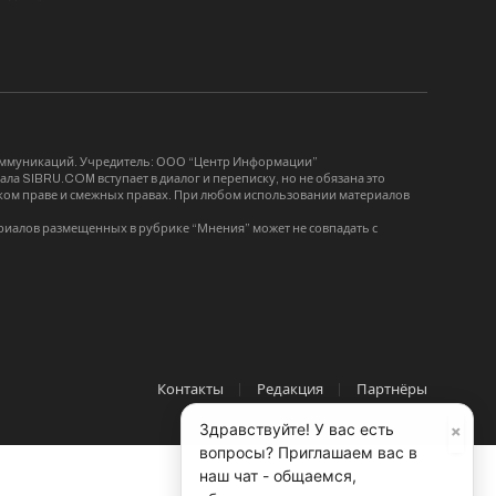
коммуникаций. Учредитель: ООО “Центр Информации”
ла SIBRU.COM вступает в диалог и переписку, но не обязана это
орском праве и смежных правах. При любом использовании материалов
риалов размещенных в рубрике “Мнения” может не совпадать с
Контакты
Редакция
Партнёры
×
Здравствуйте! У вас есть
вопросы? Приглашаем вас в
наш чат - общаемся,