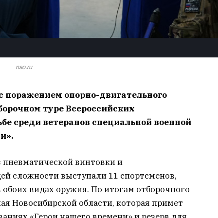
nso.ru
 с поражением опорно-двигательного
борочном туре Всероссийских
ьбе среди ветеранов специальной военной
и».
з пневматической винтовки и
щей сложности выступали 11 спортсменов,
в обоих видах оружия. По итогам отборочного
ая Новосибирской области, которая примет
ваниях «Герои нашего времени» и резерв для