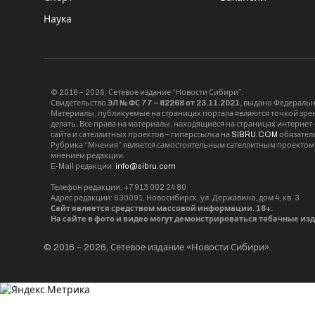
Наука
© 2016 – 2026, Сетевое издание “Новости Сибири”.
Свидетельство
ЭЛ № ФС 77 – 82268 от 23.11.2021,
выдано Федерально
Материалы, публикуемые на страницах портала являются точкой зрени
делать. Все права на материалы, находящиеся на страницах интернет
сайта и сателлитных проектов – гиперссылка на
SIBRU.COM
обязател
Рубрика “Мнения” является самостоятельным сателлитным проектом 
мнением редакции.
E-Mail редакции:
info@sibru.com
Телефон редакции: +7 913 002 24 80
Адрес редакции: 630091, Новосибирск, ул. Державина, дом 4, кв. 3
Сайт является средством массовой информации. 18+.
На сайте в фото и видео могут демонстрироваться табачные из
© 2016 – 2026, Сетевое издание «Новости Сибири».