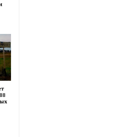
и
ет
88
вых