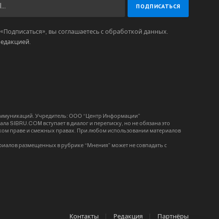
Подписаться», вы соглашаетесь с обработкой данных.
редакцией
.
коммуникаций. Учредитель: ООО “Центр Информации”
ла SIBRU.COM вступает в диалог и переписку, но не обязана это
орском праве и смежных правах. При любом использовании материалов
риалов размещенных в рубрике “Мнения” может не совпадать с
Контакты
Редакция
Партнёры