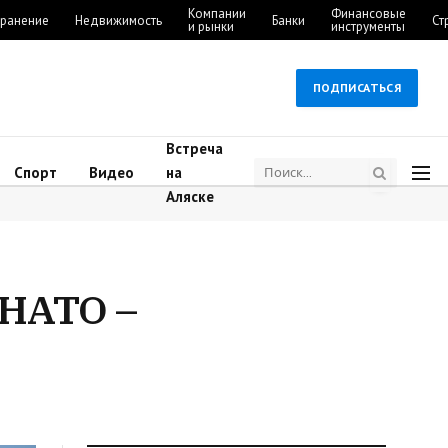
Компании
Финансовые
ранение
Недвижимость
Банки
Ст
и рынки
инструменты
ПОДПИСАТЬСЯ
Встреча
Спорт
Видео
на
Аляске
 НАТО –