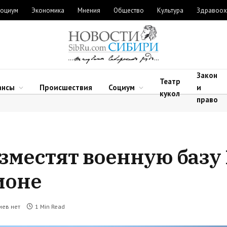
оциум
Экономика
Мнения
Общество
Культура
Здравоох
Закон
Театр
ансы
Происшествия
Социум
и
кукол
право
зместят военную базу
ионе
иев нет
1 Min Read