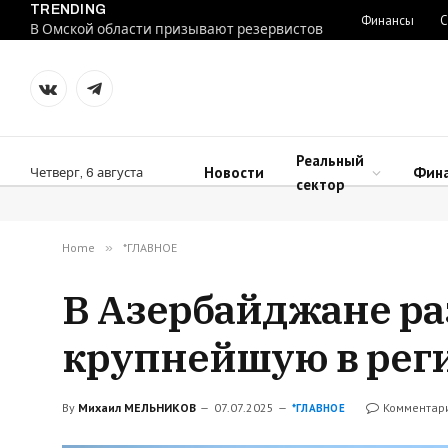
TRENDING
Финансы
С
В Омской области призывают резервистов
VKontakte
Telegram
Реальный
Новости
Фин
Четверг, 6 августа
сектор
Home
»
*ГЛАВНОЕ
В Азербайджане ра
крупнейшую в рег
By
Михаил МЕЛЬНИКОВ
07.07.2025
Комментар
*ГЛАВНОЕ