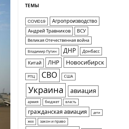
ТЕМЫ
Агропроизводство
COVID19
Андрей Травников
ВСУ
Великая Отечественная война
ДНР
Донбасс
Владимир Путин
Новосибирск
ЛНР
Китай
СВО
США
РПЦ
Украина
авиация
армия
бюджет
власть
гражданская авиация
дети
жкх
закон и право