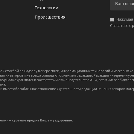
И
Технологии
Происшествия
Нажимая «
Связаться с 
й службой по надзору в сфере связи, информационных технологий и массовых 
я их авторов и не всегда совпадают с мнением редакции. Редакция интернет-журна
-журнала охраняются в соответствии с законодательством РФ, в том числе об авт
ьна.
и имеет обособленное отношение к деятельности редакции. Мнения авторов мате
делия – курение вредит Вашему здоровью.