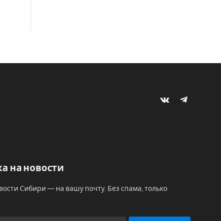
VKontakte
Telegram
а на новости
вости Сибири — на вашу почту. Без спама, только