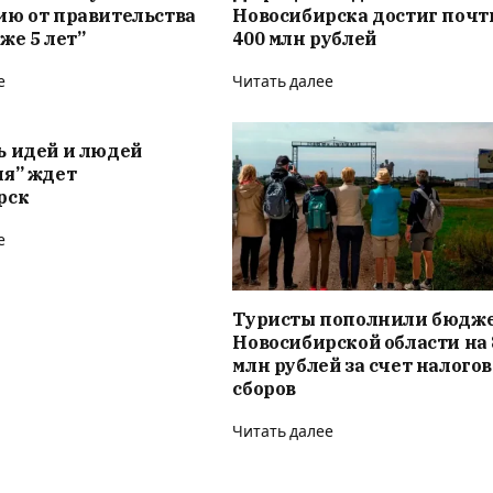
ию от правительства
Новосибирска достиг почт
же 5 лет”
400 млн рублей
е
Читать далее
ь идей и людей
ия” ждет
рск
е
Туристы пополнили бюдж
Новосибирской области на 
млн рублей за счет налого
сборов
Читать далее