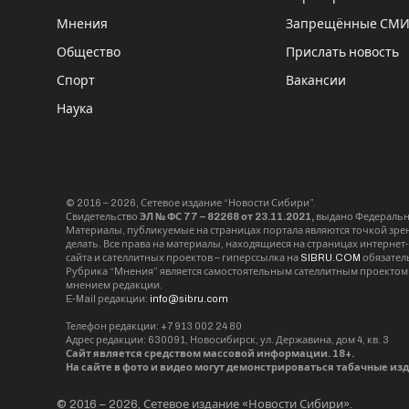
Мнения
Запрещённые СМ
Общество
Прислать новость
Спорт
Вакансии
Наука
© 2016 – 2026, Сетевое издание “Новости Сибири”.
Свидетельство
ЭЛ № ФС 77 – 82268 от 23.11.2021,
выдано Федерально
Материалы, публикуемые на страницах портала являются точкой зрени
делать. Все права на материалы, находящиеся на страницах интернет
сайта и сателлитных проектов – гиперссылка на
SIBRU.COM
обязател
Рубрика “Мнения” является самостоятельным сателлитным проектом 
мнением редакции.
E-Mail редакции:
info@sibru.com
Телефон редакции: +7 913 002 24 80
Адрес редакции: 630091, Новосибирск, ул. Державина, дом 4, кв. 3
Сайт является средством массовой информации. 18+.
На сайте в фото и видео могут демонстрироваться табачные из
© 2016 – 2026, Сетевое издание «Новости Сибири».