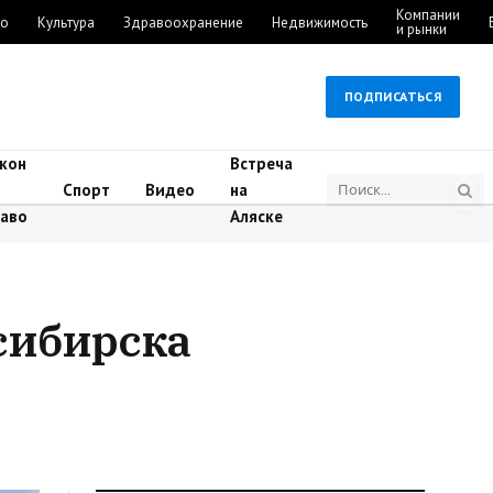
Компании
во
Культура
Здравоохранение
Недвижимость
и рынки
ПОДПИСАТЬСЯ
кон
Встреча
Спорт
Видео
на
аво
Аляске
осибирска