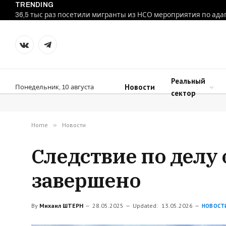
TRENDING
36,5 тыс раз посетили мигранты из НСО мероприятия по ад
VKontakte
Telegram
Реальный
Новости
Понедельник, 10 августа
сектор
Home
»
Новости
Следствие по делу 
завершено
By
Михаил ШТЕРН
28.05.2025
Updated:
13.05.2026
НОВОСТ