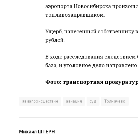
аэропорта Новосибирска произошл
топливозаправщиком.
Ущерб, нанесенный собственнику в
рублей.
В ходе расследования следствием 
база, и уголовное дело направлено
Фото: транспортная прокурату
авиапроисшествие
авиация
суд
Толмачево
Михаил ШТЕРН