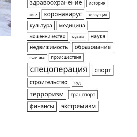
здравоохранение
история
коронавирус
коррупция
кино
культура
медицина
наука
мошенничество
музыка
образование
недвижимость
происшествия
политика
спецоперация
спорт
строительство
суд
терроризм
транспорт
экстремизм
финансы