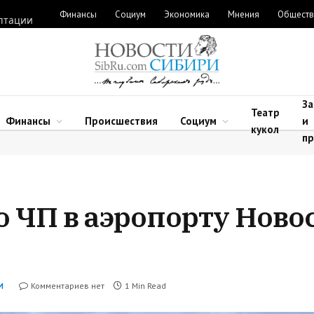
Финансы
Социум
Экономика
Мнения
Общест
аптации
За
Театр
Финансы
Происшествия
Социум
и
кукол
пр
о ЧП в аэропорту Нов
Комментариев нет
1 Min Read
И