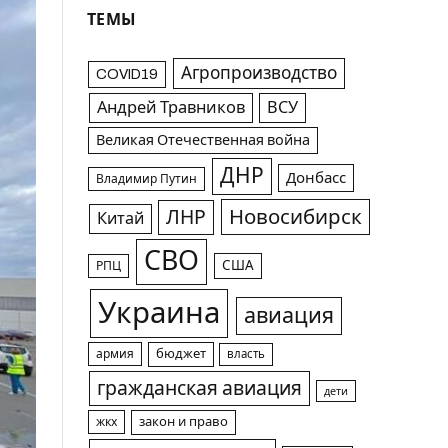
ТЕМЫ
Агропроизводство
COVID19
Андрей Травников
ВСУ
Великая Отечественная война
ДНР
Донбасс
Владимир Путин
Новосибирск
ЛНР
Китай
СВО
США
РПЦ
Украина
авиация
армия
бюджет
власть
гражданская авиация
дети
жкх
закон и право