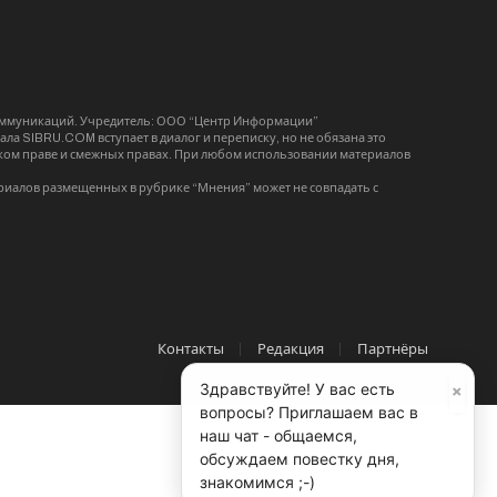
коммуникаций. Учредитель: ООО “Центр Информации”
ла SIBRU.COM вступает в диалог и переписку, но не обязана это
орском праве и смежных правах. При любом использовании материалов
риалов размещенных в рубрике “Мнения” может не совпадать с
Контакты
Редакция
Партнёры
×
Здравствуйте! У вас есть
вопросы? Приглашаем вас в
наш чат - общаемся,
обсуждаем повестку дня,
знакомимся ;-)