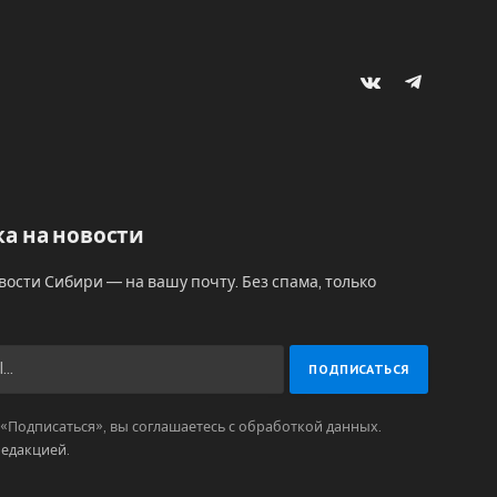
VKontakte
Telegram
а на новости
вости Сибири — на вашу почту. Без спама, только
Подписаться», вы соглашаетесь с обработкой данных.
редакцией
.