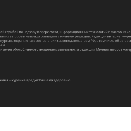
й службой по надзору в сфере связи, информационных технологий и массовых 
я их авторов и не всегда совпадают с мнением редакции. Редакция интернет-журна
-журнала охраняются в соответствии с законодательством РФ, в том числе об авт
ьна.
и имеет обособленное отношение к деятельности редакции. Мнения авторов мате
делия – курение вредит Вашему здоровью.