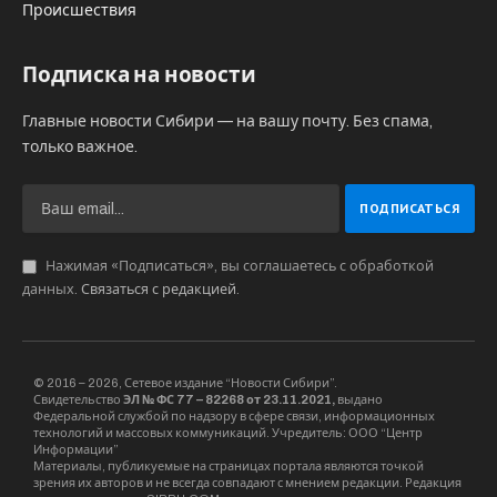
Ключевым компонентом региональной
инициативы является социально-медицинское
восстановление, осуществляемое в формате
двухнедельного стационарного лечения.
Заместитель министра труда и социального
развития Новосибирской области, Владимир
Машанов, акцентировал внимание на
значимости данного формата. На текущий
момент выдано 1408 сертификатов,
позволяющих ветеранам СВО пройти курс
реабилитации, из которых 288 уже
воспользовались данной возможностью.
Процедуры реабилитации проводятся в
санаториях «Парус-Резорт», «Рассвет»,