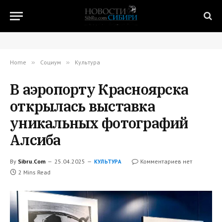
Home
»
Социум
»
Культура
В аэропорту Красноярска
открылась выставка
уникальных фотографий
Алсиба
By
Sibru.Com
25.04.2025
Комментариев нет
КУЛЬТУРА
2 Mins Read