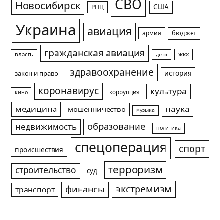
СВО
Новосибирск
США
РПЦ
Украина
авиация
армия
бюджет
гражданская авиация
жкх
власть
дети
здравоохранение
история
закон и право
коронавирус
культура
коррупция
кино
медицина
наука
мошенничество
музыка
образование
недвижимость
политика
спецоперация
спорт
происшествия
терроризм
строительство
суд
экстремизм
финансы
транспорт