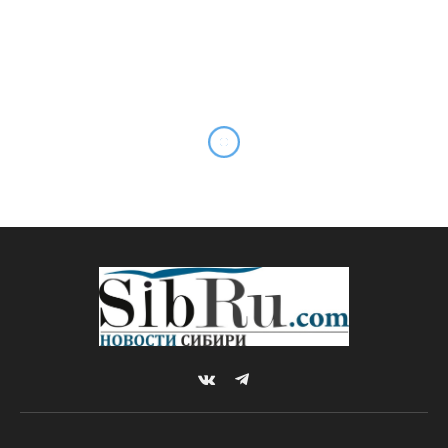
В Новосибирске более 300
участников СВО прошли
реабилитацию по
губернаторскому проекту
By
Sibru.Com
25.04.2025
ЗДРАВООХРАНЕНИЕ
Комментариев нет
1 Min Read