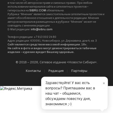
в том числе об авторском праве и смежных правах. При любом
использовании материалов сайта и сателлитных проектов –
гиперссылка на
SIBRU.COM
обязательна.
Рубрика “Мнения” является самостоятельным сателлитным проектом и
имеет обособленное отношение к деятельности редакции. Мнения
авторов материалов размещенных в рубрике “Мнения” может не
совпадать с мнением редакции.
E-Mail редакции:
info@sibru.com
Телефон редакции: +7 913 002 24 80
Адрес редакции: 630091, Новосибирск, ул. Державина, дом 4, кв. 3
Сайт является средством массовой информации. 18+.
На сайте в фото и видео могут демонстрироваться табачные
изделия – курение вредит Вашему здоровью.
© 2016 – 2026, Сетевое издание «Новости Сибири».
Контакты
Редакция
Партнёры
×
Здравствуйте! У вас есть
вопросы? Приглашаем вас в
наш чат - общаемся,
обсуждаем повестку дня,
знакомимся ;-)