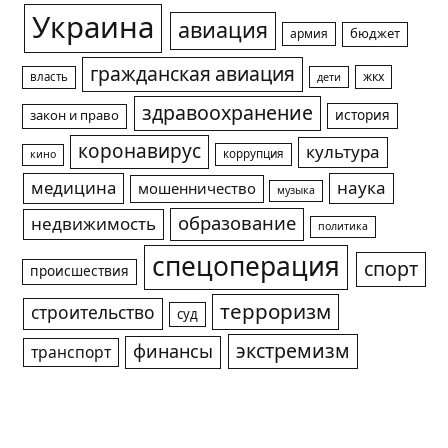
Украина
авиация
армия
бюджет
гражданская авиация
жкх
власть
дети
здравоохранение
история
закон и право
коронавирус
культура
коррупция
кино
медицина
наука
мошенничество
музыка
образование
недвижимость
политика
спецоперация
спорт
происшествия
терроризм
строительство
суд
экстремизм
финансы
транспорт