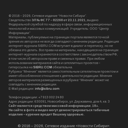
© 2016 – 2026, Сетевое издание “Новости Сибири”.
Свидетельство
ЭЛ № ФС 77 – 82268 от 23.11.2021,
выдано
Федеральной службой по надзору в сфере связи, информационных
технологий и массовых коммуникаций. Учредитель: ООО “Центр
Информации”
Материалы, публикуемые на страницах портала являются точкой
зрения их авторов и не всегда совпадают с мнением редакции. Редакция
интернет-журнала SIBRU.COM вступает в диалог и переписку, но не
обязана это делать. Все права на материалы, находящиеся на страницах
интернет-журнала охраняются в соответствии с законодательством РФ,
в том числе об авторском праве и смежных правах. При любом
использовании материалов сайта и сателлитных проектов –
гиперссылка на
SIBRU.COM
обязательна.
Рубрика “Мнения” является самостоятельным сателлитным проектом и
имеет обособленное отношение к деятельности редакции. Мнения
авторов материалов размещенных в рубрике “Мнения” может не
совпадать с мнением редакции.
E-Mail редакции:
info@sibru.com
Телефон редакции: +7 913 002 24 80
Адрес редакции: 630091, Новосибирск, ул. Державина, дом 4, кв. 3
Сайт является средством массовой информации. 18+.
На сайте в фото и видео могут демонстрироваться табачные
изделия – курение вредит Вашему здоровью.
© 2016 – 2026, Сетевое издание «Новости Сибири».