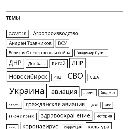
ТЕМЫ
Агропроизводство
COVID19
Андрей Травников
ВСУ
Великая Отечественная война
Владимир Путин
ДНР
ЛНР
Китай
Донбасс
СВО
Новосибирск
США
РПЦ
Украина
авиация
армия
бюджет
гражданская авиация
жкх
власть
дети
здравоохранение
история
закон и право
коронавирус
культура
коррупция
кино