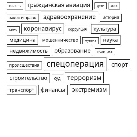
гражданская авиация
жкх
власть
дети
здравоохранение
история
закон и право
коронавирус
культура
коррупция
кино
медицина
наука
мошенничество
музыка
образование
недвижимость
политика
спецоперация
спорт
происшествия
терроризм
строительство
суд
экстремизм
финансы
транспорт