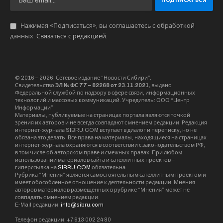
Нажимая «Подписаться», вы соглашаетесь с обработкой
данных.
Связаться с редакцией
.
© 2016 – 2026, Сетевое издание “Новости Сибири”.
Свидетельство
ЭЛ № ФС 77 – 82268 от 23.11.2021,
выдано
Федеральной службой по надзору в сфере связи, информационных
технологий и массовых коммуникаций. Учредитель: ООО “Центр
Информации”
Материалы, публикуемые на страницах портала являются точкой
зрения их авторов и не всегда совпадают с мнением редакции. Редакция
интернет-журнала SIBRU.COM вступает в диалог и переписку, но не
обязана это делать. Все права на материалы, находящиеся на страницах
интернет-журнала охраняются в соответствии с законодательством РФ,
в том числе об авторском праве и смежных правах. При любом
использовании материалов сайта и сателлитных проектов –
гиперссылка на
SIBRU.COM
обязательна.
Рубрика “Мнения” является самостоятельным сателлитным проектом и
имеет обособленное отношение к деятельности редакции. Мнения
авторов материалов размещенных в рубрике “Мнения” может не
совпадать с мнением редакции.
E-Mail редакции:
info@sibru.com
Телефон редакции: +7 913 002 24 80