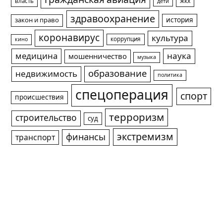
жкх
власть
дети
здравоохранение
история
закон и право
коронавирус
культура
коррупция
кино
медицина
наука
мошенничество
музыка
образование
недвижимость
политика
спецоперация
спорт
происшествия
терроризм
строительство
суд
экстремизм
финансы
транспорт