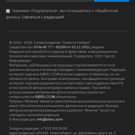
Нажимая «Подписаться», вы соглашаетесь с обработкой
данных.
Связаться с редакцией
.
© 2016 – 2026, Сетевое издание “Новости Сибири”.
Свидетельство
ЭЛ № ФС 77 – 82268 от 23.11.2021,
выдано
Федеральной службой по надзору в сфере связи, информационных
технологий и массовых коммуникаций. Учредитель: ООО “Центр
Информации”
Материалы, публикуемые на страницах портала являются точкой
зрения их авторов и не всегда совпадают с мнением редакции. Редакция
интернет-журнала SIBRU.COM вступает в диалог и переписку, но не
обязана это делать. Все права на материалы, находящиеся на страницах
интернет-журнала охраняются в соответствии с законодательством РФ,
в том числе об авторском праве и смежных правах. При любом
использовании материалов сайта и сателлитных проектов –
гиперссылка на
SIBRU.COM
обязательна.
Рубрика “Мнения” является самостоятельным сателлитным проектом и
имеет обособленное отношение к деятельности редакции. Мнения
авторов материалов размещенных в рубрике “Мнения” может не
совпадать с мнением редакции.
E-Mail редакции:
info@sibru.com
Телефон редакции: +7 913 002 24 80
Адрес редакции: 630091, Новосибирск, ул. Державина, дом 4, кв. 3