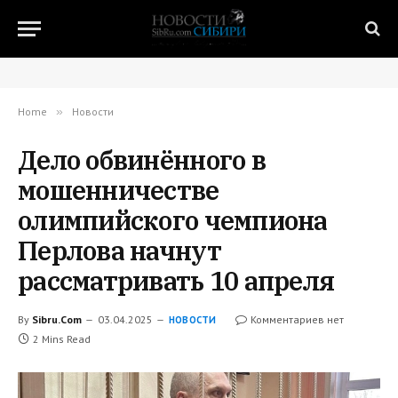
Home
»
Новости
Дело обвинённого в
мошенничестве
олимпийского чемпиона
Перлова начнут
рассматривать 10 апреля
By
Sibru.Com
03.04.2025
Комментариев нет
НОВОСТИ
2 Mins Read