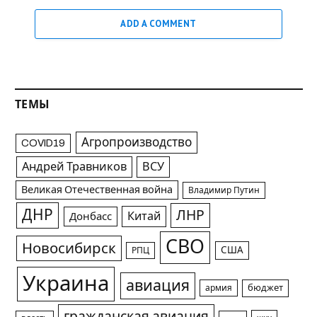
ADD A COMMENT
ТЕМЫ
Агропроизводство
COVID19
Андрей Травников
ВСУ
Великая Отечественная война
Владимир Путин
ДНР
ЛНР
Китай
Донбасс
СВО
Новосибирск
США
РПЦ
Украина
авиация
армия
бюджет
гражданская авиация