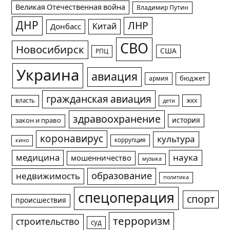
Великая Отечественная война
Владимир Путин
ДНР
ЛНР
Китай
Донбасс
СВО
Новосибирск
США
РПЦ
Украина
авиация
армия
бюджет
гражданская авиация
жкх
власть
дети
здравоохранение
история
закон и право
коронавирус
культура
коррупция
кино
медицина
наука
мошенничество
музыка
образование
недвижимость
политика
спецоперация
спорт
происшествия
терроризм
строительство
суд