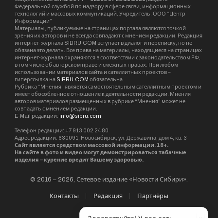
Федеральной службой по надзору в сфере связи, информационных
технологий и массовых коммуникаций. Учредитель: ООО “Центр
Информации”
Материалы, публикуемые на страницах портала являются точкой
зрения их авторов и не всегда совпадают с мнением редакции. Редакция
интернет-журнала SIBRU.COM вступает в диалог и переписку, но не
обязана это делать. Все права на материалы, находящиеся на страницах
интернет-журнала охраняются в соответствии с законодательством РФ,
в том числе об авторском праве и смежных правах. При любом
использовании материалов сайта и сателлитных проектов –
гиперссылка на
SIBRU.COM
обязательна.
Рубрика “Мнения” является самостоятельным сателлитным проектом и
имеет обособленное отношение к деятельности редакции. Мнения
авторов материалов размещенных в рубрике “Мнения” может не
совпадать с мнением редакции.
E-Mail редакции:
info@sibru.com
Телефон редакции: +7 913 002 24 80
Адрес редакции: 630091, Новосибирск, ул. Державина, дом 4, кв. 3
Сайт является средством массовой информации. 18+.
На сайте в фото и видео могут демонстрироваться табачные
изделия – курение вредит Вашему здоровью.
© 2016 – 2026, Сетевое издание «Новости Сибири».
Контакты
Редакция
Партнёры