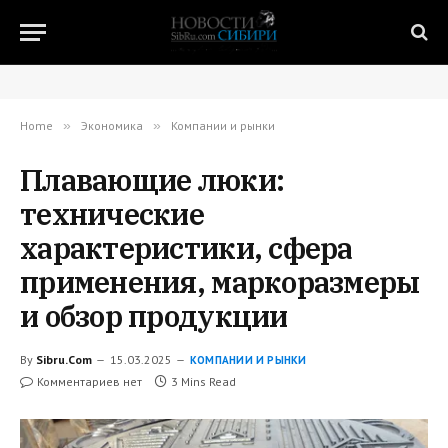
Home
»
Экономика
»
Компании и рынки
Плавающие люки:
технические
характеристики, сфера
применения, маркоразмеры
и обзор продукции
By
Sibru.Com
15.03.2025
КОМПАНИИ И РЫНКИ
Комментариев нет
3 Mins Read