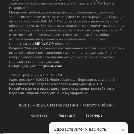
технологий и массовых коммуникаций. Учредитель: ООО “Центр
Информации”
Материалы, публикуемые на страницах портала являются точкой
зрения их авторов и не всегда совпадают с мнением редакции. Редакция
интернет-журнала SIBRU.COM вступает в диалог и переписку, но не
обязана это делать. Все права на материалы, находящиеся на страницах
интернет-журнала охраняются в соответствии с законодательством РФ,
в том числе об авторском праве и смежных правах. При любом
использовании материалов сайта и сателлитных проектов –
гиперссылка на
SIBRU.COM
обязательна.
Рубрика “Мнения” является самостоятельным сателлитным проектом и
имеет обособленное отношение к деятельности редакции. Мнения
авторов материалов размещенных в рубрике “Мнения” может не
совпадать с мнением редакции.
E-Mail редакции:
info@sibru.com
Телефон редакции: +7 913 002 24 80
Адрес редакции: 630091, Новосибирск, ул. Державина, дом 4, кв. 3
Сайт является средством массовой информации. 18+.
На сайте в фото и видео могут демонстрироваться табачные
изделия – курение вредит Вашему здоровью.
© 2016 – 2026, Сетевое издание «Новости Сибири».
Контакты
Редакция
Партнёры
×
Здравствуйте! У вас есть