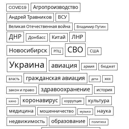
Агропроизводство
COVID19
Андрей Травников
ВСУ
Великая Отечественная война
Владимир Путин
ДНР
ЛНР
Китай
Донбасс
СВО
Новосибирск
США
РПЦ
Украина
авиация
армия
бюджет
гражданская авиация
жкх
власть
дети
здравоохранение
история
закон и право
коронавирус
культура
коррупция
кино
медицина
наука
мошенничество
музыка
образование
недвижимость
политика