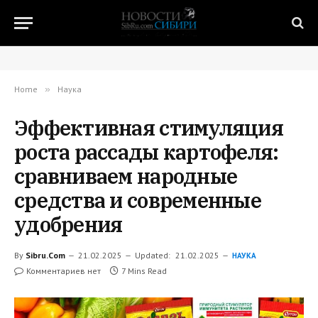
Home
»
Наука
Эффективная стимуляция
роста рассады картофеля:
сравниваем народные
средства и современные
удобрения
By
Sibru.Com
21.02.2025
Updated:
21.02.2025
НАУКА
Комментариев нет
7 Mins Read