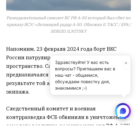
Разведывательный самолет ВС РФ А-50 который был сбит по
приказу ВСУ/ «Летающий радар А-50. Обложка © ТАСС / EPA /
SERGEI ILNITSKY
Напомним, 23 февраля 2024 года борт ВКС
России патрулировал российское воздушное
×
Здравствуйте! У вас есть
пространство. Самолёт не был вооружён и не
вопросы? Приглашаем вас в
предназначался для боевых операций. В
наш чат - общаемся,
обсуждаем повестку дня,
результате той атаки погибли 10 членов
знакомимся ;-)
экипажа.
Следственный комитет и военная
контрразведка ФСБ обвинили в уничтожении
самолета воздушно-космических сил РФ А-50У
командира 138-й зенитной ракетной бригады