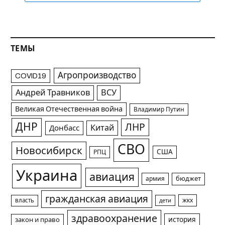
ТЕМЫ
Агропроизводство
COVID19
Андрей Травников
ВСУ
Великая Отечественная война
Владимир Путин
ДНР
ЛНР
Китай
Донбасс
СВО
Новосибирск
США
РПЦ
Украина
авиация
армия
бюджет
гражданская авиация
жкх
власть
дети
здравоохранение
история
закон и право