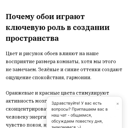
Почему обои играют
ключевую роль в создании
пространства
Цвет и рисунок обоев влияют на наше
восприятие размера комнаты, хотя мы этого
не замечаем. Зелёные и синие оттенки создают
ощущение спокойствия, гармонии.
Оранжевые и красные цвета стимулируют
активность мозга, помогают
×
Здравствуйте! У вас есть
сконцентрировать внимание, придают
вопросы? Приглашаем вас в
наш чат - общаемся,
человеку энергию. Пастельные тона создают
обсуждаем повестку дня,
чувство покоя, нежности, безмятежности.
знакомимся ;-)