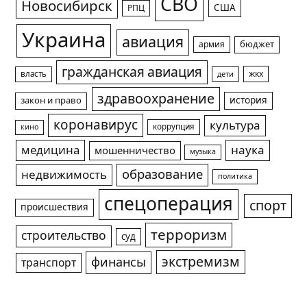
СВО
Новосибирск
США
РПЦ
Украина
авиация
армия
бюджет
гражданская авиация
жкх
власть
дети
здравоохранение
история
закон и право
коронавирус
культура
коррупция
кино
медицина
наука
мошенничество
музыка
образование
недвижимость
политика
спецоперация
спорт
происшествия
терроризм
строительство
суд
экстремизм
финансы
транспорт