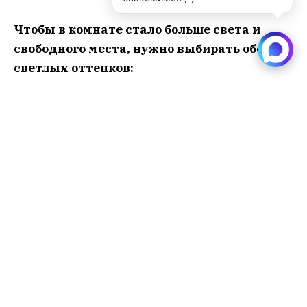
Чтобы в комнате стало больше света и
свободного места, нужно выбирать обои
светлых оттенков:
белые;
бежевые;
пастельные (голубые, сиреневые,
персиковые, салатовые, розовые,
лимонные, бирюзовые и др.);
кремовые;
серые.
Светлый фон обязательно нужно оттенить
яркими контрастными элементами, иначе