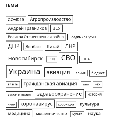
ТЕМЫ
Агропроизводство
COVID19
Андрей Травников
ВСУ
Великая Отечественная война
Владимир Путин
ДНР
ЛНР
Китай
Донбасс
СВО
Новосибирск
США
РПЦ
Украина
авиация
армия
бюджет
гражданская авиация
жкх
власть
дети
здравоохранение
история
закон и право
коронавирус
культура
коррупция
кино
медицина
наука
мошенничество
музыка