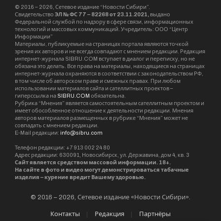
© 2016 – 2026, Сетевое издание “Новости Сибири”.
Свидетельство
ЭЛ № ФС 77 – 82268 от 23.11.2021,
выдано
Федеральной службой по надзору в сфере связи, информационных
технологий и массовых коммуникаций. Учредитель: ООО “Центр
Информации”
Материалы, публикуемые на страницах портала являются точкой
зрения их авторов и не всегда совпадают с мнением редакции. Редакция
интернет-журнала SIBRU.COM вступает в диалог и переписку, но не
обязана это делать. Все права на материалы, находящиеся на страницах
интернет-журнала охраняются в соответствии с законодательством РФ,
в том числе об авторском праве и смежных правах. При любом
использовании материалов сайта и сателлитных проектов –
гиперссылка на
SIBRU.COM
обязательна.
Рубрика “Мнения” является самостоятельным сателлитным проектом и
имеет обособленное отношение к деятельности редакции. Мнения
авторов материалов размещенных в рубрике “Мнения” может не
совпадать с мнением редакции.
E-Mail редакции:
info@sibru.com
Телефон редакции: +7 913 002 24 80
Адрес редакции: 630091, Новосибирск, ул. Державина, дом 4, кв. 3
Сайт является средством массовой информации. 18+.
На сайте в фото и видео могут демонстрироваться табачные
изделия – курение вредит Вашему здоровью.
© 2016 – 2026, Сетевое издание «Новости Сибири».
Контакты
Редакция
Партнёры