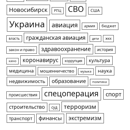
СВО
Новосибирск
США
РПЦ
Украина
авиация
армия
бюджет
гражданская авиация
жкх
власть
дети
здравоохранение
история
закон и право
коронавирус
культура
коррупция
кино
медицина
наука
мошенничество
музыка
образование
недвижимость
политика
спецоперация
спорт
происшествия
терроризм
строительство
суд
экстремизм
финансы
транспорт