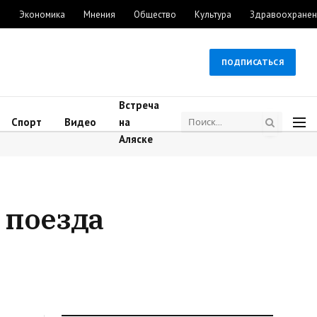
м
Экономика
Мнения
Общество
Культура
Здравоохранен
ПОДПИСАТЬСЯ
Встреча
Спорт
Видео
на
Аляске
 поезда