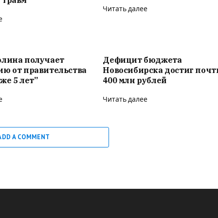
Читать далее
е
олина получает
Дефицит бюджета
ию от правительства
Новосибирска достиг почт
же 5 лет”
400 млн рублей
е
Читать далее
ADD A COMMENT