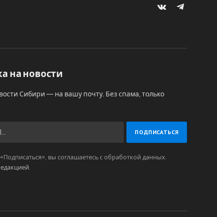
VKontakte
Telegram
а на новости
вости Сибири — на вашу почту. Без спама, только
Подписаться», вы соглашаетесь с обработкой данных.
редакцией
.