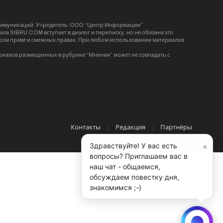
коммуникаций. Учредитель: ООО “Центр Информации”
ла SIBRU.COM вступает в диалог и переписку, но не обязана это
орском праве и смежных правах. При любом использовании материалов
риалов размещенных в рубрике “Мнения” может не совпадать с
Контакты
Редакция
Партнёры
×
Здравствуйте! У вас есть
вопросы? Приглашаем вас в
наш чат - общаемся,
обсуждаем повестку дня,
знакомимся ;-)