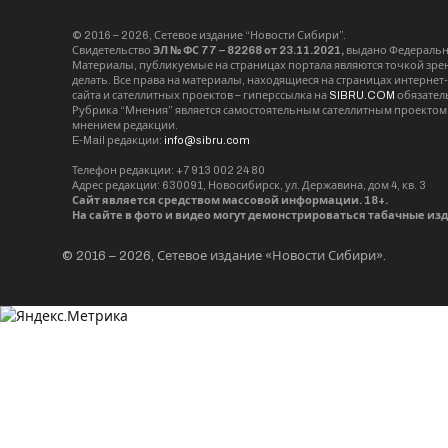
© 2016 – 2026, Сетевое издание “Новости Сибири”.
Свидетельство
ЭЛ № ФС 77 – 82268 от 23.11.2021,
выдано Федерально
Материалы, публикуемые на страницах портала являются точкой зрени
делать. Все права на материалы, находящиеся на страницах интернет
сайта и сателлитных проектов – гиперссылка на
SIBRU.COM
обязател
Рубрика “Мнения” является самостоятельным сателлитным проектом 
мнением редакции.
E-Mail редакции:
info@sibru.com
Телефон редакции: +7 913 002 24 80
Адрес редакции: 630091, Новосибирск, ул. Державина, дом 4, кв. 3
Сайт является средством массовой информации. 18+.
На сайте в фото и видео могут демонстрироваться табачные из
© 2016 – 2026, Сетевое издание «Новости Сибири».