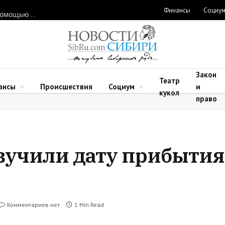
Финансы
Социу
Нарушителей природоохранного законодательства ловят с помощью дронов в Новосибирской области
Закон
Театр
ансы
Происшествия
Социум
и
кукол
право
вучили дату прибытия
Комментариев нет
1 Min Read