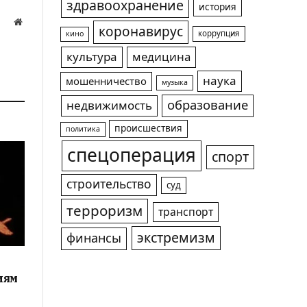
здравоохранение
история
Website
коронавирус
коррупция
кино
а
культура
медицина
наука
мошенничество
музыка
образование
недвижимость
происшествия
политика
спецоперация
спорт
строительство
суд
терроризм
транспорт
экстремизм
финансы
иям