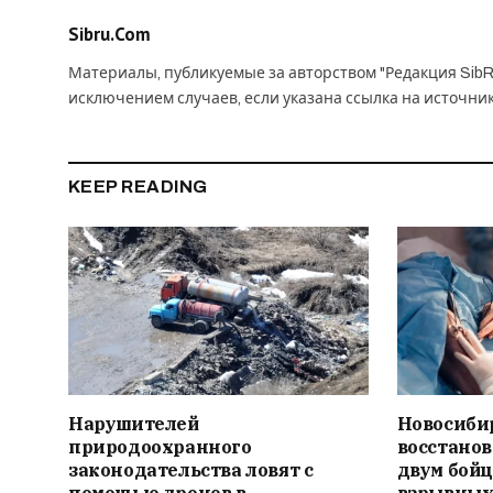
Sibru.Com
Материалы, публикуемые за авторством "Редакция SibR
исключением случаев, если указана ссылка на источни
KEEP READING
Нарушителей
Новосиби
природоохранного
восстано
законодательства ловят с
двум бойц
помощью дронов в
взрывных