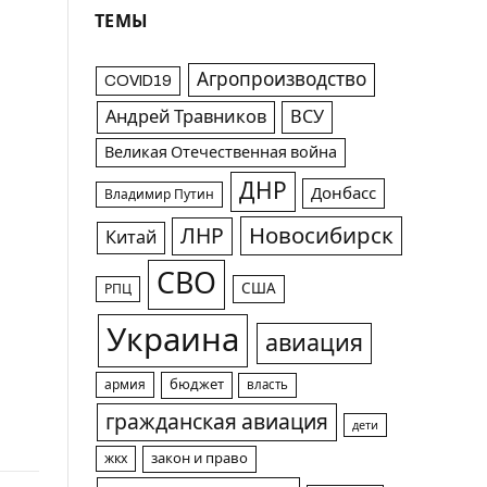
ТЕМЫ
Агропроизводство
COVID19
Андрей Травников
ВСУ
Великая Отечественная война
ДНР
Донбасс
Владимир Путин
Новосибирск
ЛНР
Китай
СВО
США
РПЦ
Украина
авиация
армия
бюджет
власть
гражданская авиация
дети
жкх
закон и право