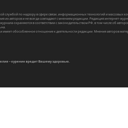
й службой по надзору в сфере связи, информационных технологий и массовых 
я их авторов и не всегда совпадают с мнением редакции. Редакция интернет-журна
-журнала охраняются в соответствии с законодательством РФ, в том числе об авт
ьна.
и имеет обособленное отношение к деятельности редакции. Мнения авторов мате
делия – курение вредит Вашему здоровью.