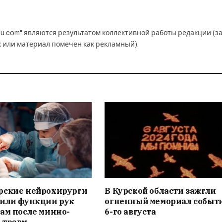
u.com" являются результатом коллективной работы редакции (з
к или материал помечен как рекламный).
рские нейрохирурги
В Курской области зажгли
вили функции рук
огненный мемориал событ
ам после минно-
6-го августа
 травм