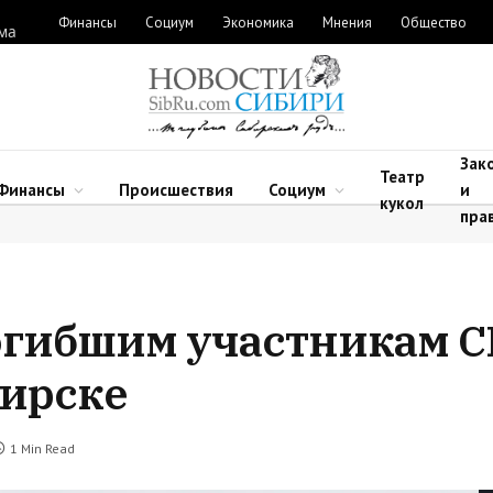
Финансы
Социум
Экономика
Мнения
Общество
ыма
Зак
Театр
Финансы
Происшествия
Социум
и
кукол
пра
огибшим участникам 
бирске
1 Min Read