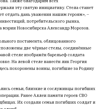
она. Также благодарим всех
ржали эту святую инициативу. Стела станет
т отдать дань уважения нашим героям», –
инвестиций, потребительского рынка,
 мэрии Новосибирска Александр Морозов.
ольного постамента, облицованного
сположены две чёрные стелы, соединённые
авой стеле изображён барельеф солдата
овке. На левой стеле нанесён лик Георгия
Здесь похоронены воины, погибшие за Родину
лись семьи, близкие и сослуживцы погибших
операции. Ранее Аллеи памяти героев СВО
дбищах. Их создали семьи погибших солдат и
х служб.