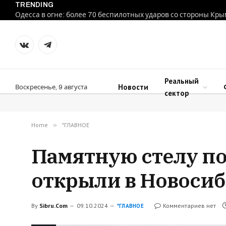
TRENDING
Одесса в огне: более 70 беспилотных ударов со стороны Кр
VKontakte
Telegram
Реальный
Новости
Воскресенье, 9 августа
сектор
Home
»
*ГЛАВНОЕ
Памятную стелу п
открыли в Новоси
By
Sibru.Com
09.10.2024
Комментариев нет
*ГЛАВНОЕ