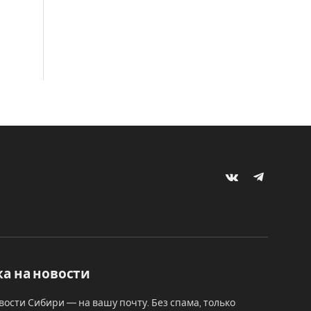
VKontakte
Telegram
а на новости
вости Сибири — на вашу почту. Без спама, только