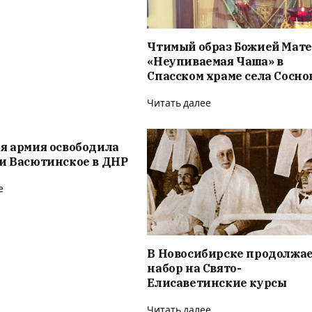
Чтимый образ Божией Мат
«Неупиваемая Чаша» в
Спасском храме села Сосно
Читать далее
я армия освободила
и Васютинское в ДНР
е
В Новосибирске продолжае
набор на Свято-
Елисаветинские курсы
Читать далее