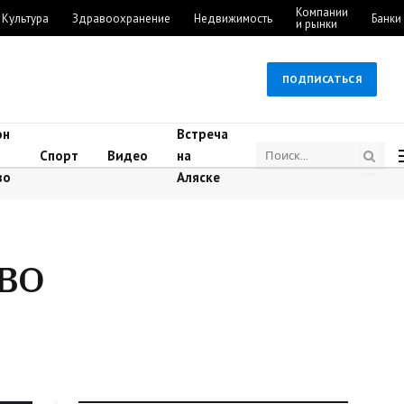
Компании
Культура
Здравоохранение
Недвижимость
Банки
и рынки
ПОДПИСАТЬСЯ
он
Встреча
Спорт
Видео
на
во
Аляске
СВО