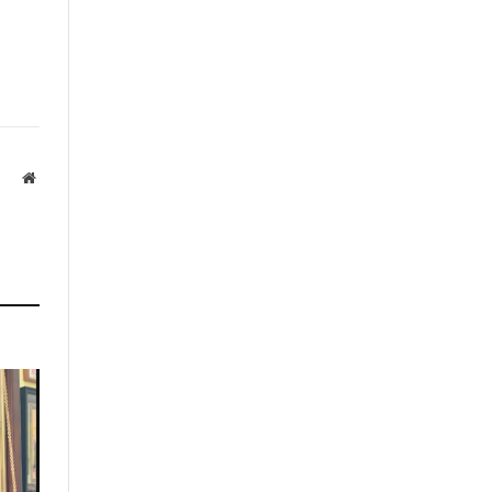
Website
а