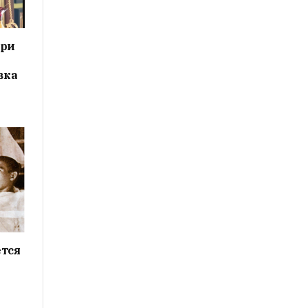
ери
вка
тся