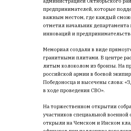
администрацией Октябрьского рай
предпринимателей, которые подде
важным местом, где каждый сможе
отметил начальник департамента 
инноваций и предпринимательства
Мемориал создали в виде прямоуг
гранитными плитами. В центре ра
литым колоколом из бронзы. На пр
российской армии в боевой экипир
Победоносца и высечены слова: «
в ходе проведения СВО».
На торжественном открытии собра
участников специальной военной 
открыли на Чемском и Инском кла
офицеров при поддержке городски