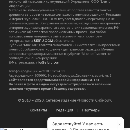
технологий и массовых коммуникаций. Учредитель: ООО “Центр
Информации”
Материалы, публикуемые на страницах портала являются точкой
зрения их авторов и не всегда совпадают с мнением редакции. Редакция
интернет-журнала SIBRU.COM вступает в диалог и переписку, но не
обязана это делать. Все права на материалы, находящиеся на страницах
интернет-журнала охраняются в соответствии с законодательством РФ,
в том числе об авторском праве и смежных правах. При любом
использовании материалов сайта и сателлитных проектов –
гиперссылка на
SIBRU.COM
обязательна.
Рубрика “Мнения” является самостоятельным сателлитным проектом и
имеет обособленное отношение к деятельности редакции. Мнения
авторов материалов размещенных в рубрике “Мнения” может не
совпадать с мнением редакции.
E-Mail редакции:
info@sibru.com
Телефон редакции: +7 913 002 24 80
Адрес редакции: 630091, Новосибирск, ул. Державина, дом 4, кв. 3
Сайт является средством массовой информации. 18+.
На сайте в фото и видео могут демонстрироваться табачные
изделия – курение вредит Вашему здоровью.
© 2016 – 2026, Сетевое издание «Новости Сибири».
Контакты
Редакция
Партнёры
×
Здравствуйте! У вас есть
вопросы? Приглашаем вас в