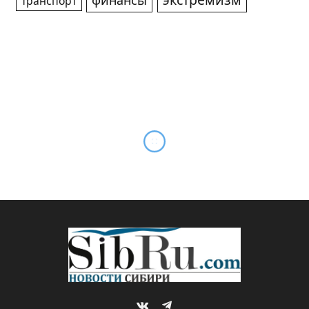
экстремизм
финансы
транспорт