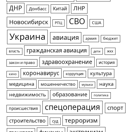
ДНР
ЛНР
Китай
Донбасс
СВО
Новосибирск
США
РПЦ
Украина
авиация
армия
бюджет
гражданская авиация
жкх
власть
дети
здравоохранение
история
закон и право
коронавирус
культура
коррупция
кино
медицина
наука
мошенничество
музыка
образование
недвижимость
политика
спецоперация
спорт
происшествия
терроризм
строительство
суд