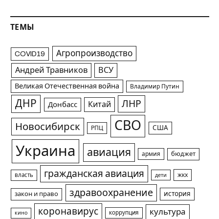
ТЕМЫ
Агропроизводство
COVID19
Андрей Травников
ВСУ
Великая Отечественная война
Владимир Путин
ДНР
ЛНР
Китай
Донбасс
СВО
Новосибирск
США
РПЦ
Украина
авиация
армия
бюджет
гражданская авиация
жкх
власть
дети
здравоохранение
история
закон и право
коронавирус
культура
коррупция
кино