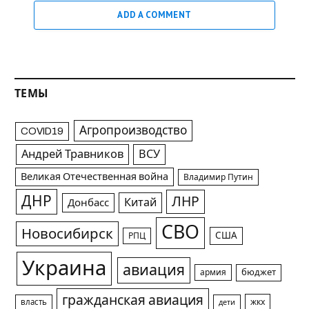
ADD A COMMENT
ТЕМЫ
Агропроизводство
COVID19
Андрей Травников
ВСУ
Великая Отечественная война
Владимир Путин
ДНР
ЛНР
Китай
Донбасс
СВО
Новосибирск
США
РПЦ
Украина
авиация
армия
бюджет
гражданская авиация
жкх
власть
дети