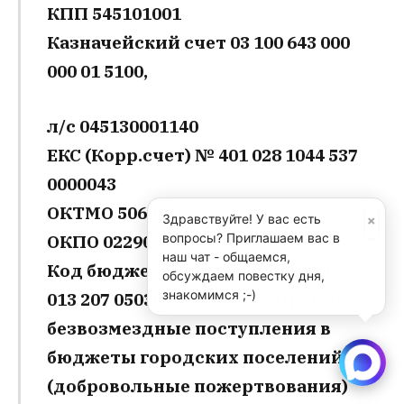
КПП 545101001
Казначейский счет 03 100 643 000
000 01 5100,
л/с 045130001140
ЕКС (Корр.счет) № 401 028 1044 537
0000043
ОКТМО 50604101
×
Здравствуйте! У вас есть
вопросы? Приглашаем вас в
ОКПО 02290663
наш чат - общаемся,
Код бюджетной классификации
обсуждаем повестку дня,
знакомимся ;-)
013 207 05030 13 0000 150 -Прочие
безвозмездные поступления в
бюджеты городских поселений
(добровольные пожертвования)