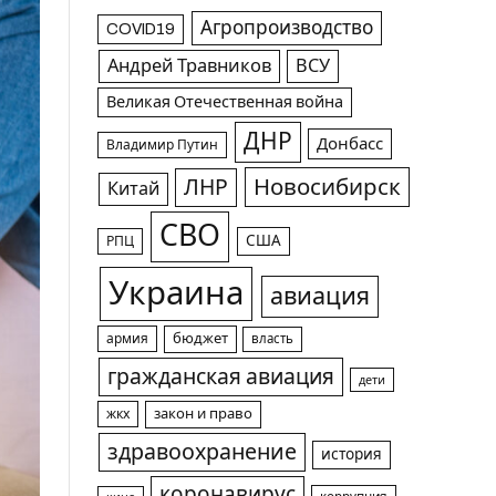
Агропроизводство
COVID19
Андрей Травников
ВСУ
Великая Отечественная война
ДНР
Донбасс
Владимир Путин
Новосибирск
ЛНР
Китай
СВО
США
РПЦ
Украина
авиация
армия
бюджет
власть
гражданская авиация
дети
жкх
закон и право
здравоохранение
история
коронавирус