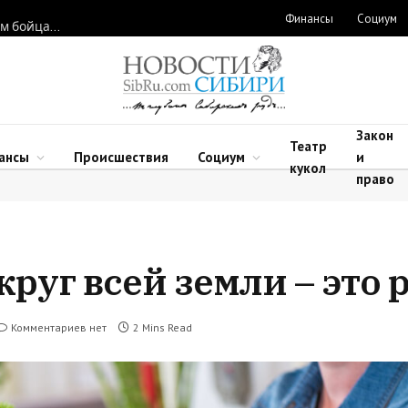
Финансы
Социум
Новосибирские нейрохирурги восстановили функции рук двум бойцам после минно-взрывных травм
Закон
Театр
ансы
Происшествия
Социум
и
кукол
право
круг всей земли – это 
Комментариев нет
2 Mins Read