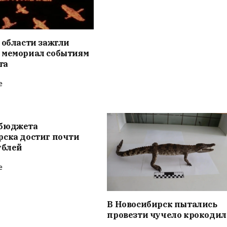
 области зажгли
 мемориал событиям
та
е
бюджета
рска достиг почти
ублей
е
В Новосибирск пытались
провезти чучело крокодил