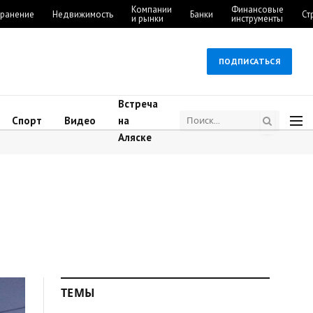
Компании
Финансовые
ранение
Недвижимость
Банки
Ст
и рынки
инструменты
ПОДПИСАТЬСЯ
Встреча
Спорт
Видео
на
Аляске
ТЕМЫ