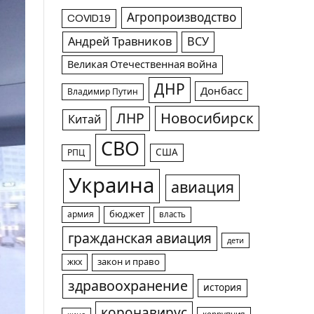
Агропроизводство
COVID19
Андрей Травников
ВСУ
Великая Отечественная война
ДНР
Донбасс
Владимир Путин
Новосибирск
ЛНР
Китай
СВО
США
РПЦ
Украина
авиация
армия
бюджет
власть
гражданская авиация
дети
жкх
закон и право
здравоохранение
история
коронавирус