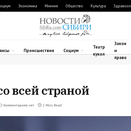
оциум
Экономика
Мнения
Общество
Культура
Здравоох
Закон
Театр
ансы
Происшествия
Социум
и
кукол
право
со всей страной
Комментариев нет
2 Mins Read