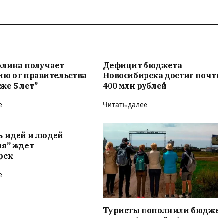
олина получает
Дефицит бюджета
ию от правительства
Новосибирска достиг почт
же 5 лет”
400 млн рублей
е
Читать далее
ь идей и людей
ия” ждет
рск
е
Туристы пополнили бюдж