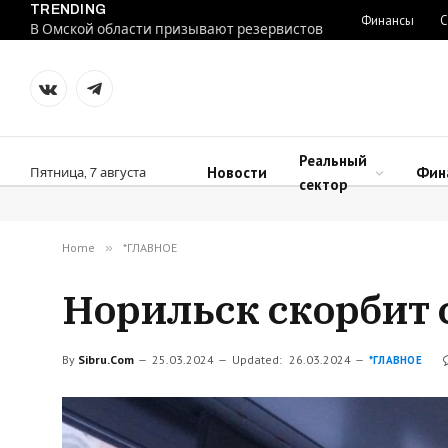
TRENDING
Финансы
С
В Омской области призывают резервистов
VKontakte
Telegram
Реальный
Новости
Фин
Пятница, 7 августа
сектор
Home
»
*ГЛАВНОЕ
Норильск скорбит 
By
Sibru.Com
25.03.2024
Updated:
26.03.2024
*ГЛАВНОЕ